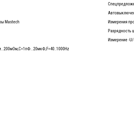
Спецпредложе
Автовыключен
ры Mastech
Измерения про
Разрядность ш
Измерение -U/
м...200мОм,С=1пФ...20мкФ,F=40..1000Hz