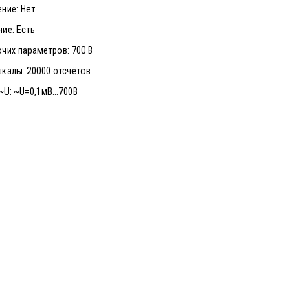
ние: Нет
ие: Есть
чих параметров: 700 В
калы: 20000 отсчётов
~U: ~U=0,1мВ...700В