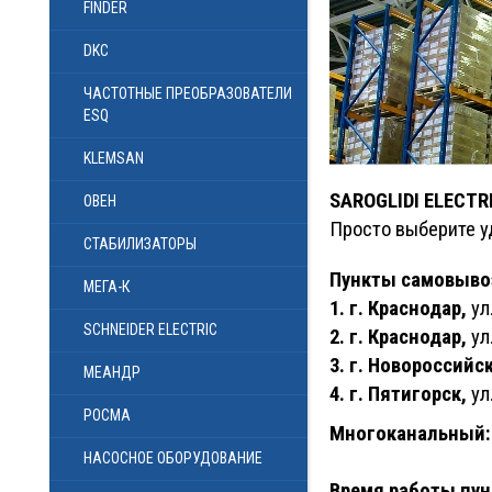
FINDER
DKC
ЧАСТОТНЫЕ ПРЕОБРАЗОВАТЕЛИ
ESQ
KLEMSAN
SAROGLIDI ELECTR
ОВЕН
Просто выберите у
СТАБИЛИЗАТОРЫ
Пункты самовыво
МЕГА-К
1.
г. Краснодар,
ул
SCHNEIDER ELECTRIC
2.
г. Краснодар,
ул
3.
г. Новороссийск
МЕАНДР
4.
г. Пятигорск,
ул
РОСМА
Многоканальный:
НАСОСНОЕ ОБОРУДОВАНИЕ
Время работы пун