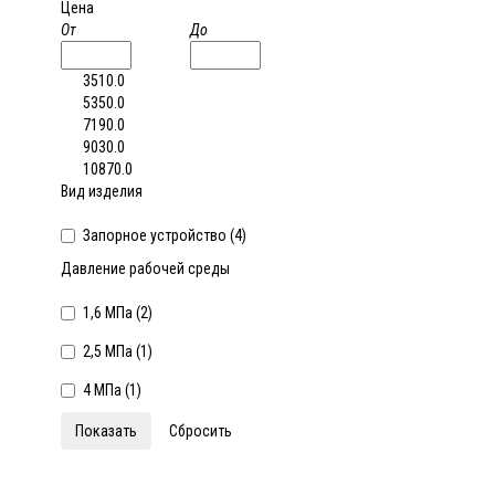
Цена
От
До
3510.0
5350.0
7190.0
9030.0
10870.0
Вид изделия
Запорное устройство (
4
)
Давление рабочей среды
1,6 МПа (
2
)
2,5 МПа (
1
)
4 МПа (
1
)