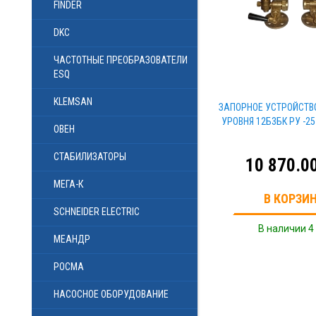
FINDER
DKC
ЧАСТОТНЫЕ ПРЕОБРАЗОВАТЕЛИ
ESQ
KLEMSAN
ЗАПОРНОЕ УСТРОЙСТВ
УРОВНЯ 12Б3БК РУ -25
ОВЕН
СТАБИЛИЗАТОРЫ
10 870.0
МЕГА-К
В КОРЗИ
SCHNEIDER ELECTRIC
В наличии 4
МЕАНДР
РОСМА
НАСОСНОЕ ОБОРУДОВАНИЕ