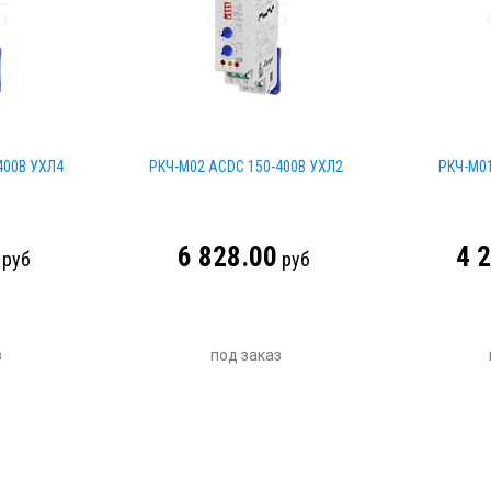
400В УХЛ4
РКЧ-М02 АСDC 150-400В УХЛ2
РКЧ-М01
6 828.00
4 
руб
руб
з
под заказ