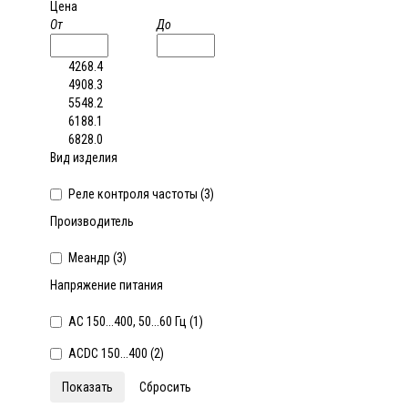
Цена
От
До
4268.4
4908.3
5548.2
6188.1
6828.0
Вид изделия
Реле контроля частоты (
3
)
Производитель
Меандр (
3
)
Напряжение питания
AC 150...400, 50...60 Гц (
1
)
ACDC 150...400 (
2
)