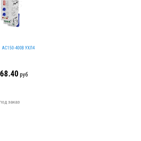
 АС150-400В УХЛ4
268.40
руб
под заказ