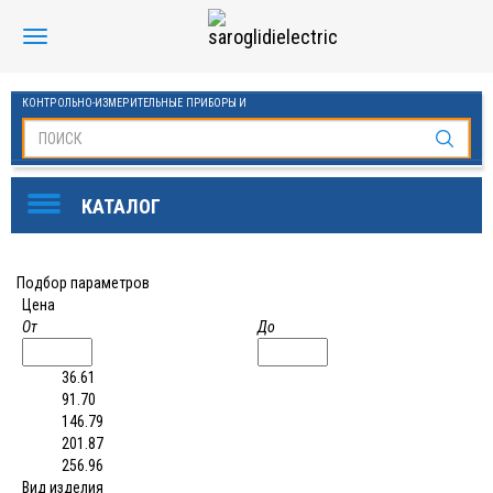
КОНТРОЛЬНО-ИЗМЕРИТЕЛЬНЫЕ ПРИБОРЫ И
АВТОМАТИКА МАНОМЕТРЫ И ТЕРМОМЕТРЫ
SAROGLIDI ELECTRIC
ОБОРУДОВАНИЕ ДЛЯ БАССЕЙНОВ
FINDER
Подбор параметров
Цена
DKC
От
До
ЧАСТОТНЫЕ ПРЕОБРАЗОВАТЕЛИ ESQ
36.61
91.70
KLEMSAN
146.79
201.87
ОВЕН
256.96
Вид изделия
СТАБИЛИЗАТОРЫ