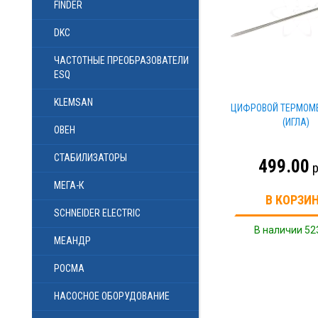
FINDER
DKC
ЧАСТОТНЫЕ ПРЕОБРАЗОВАТЕЛИ
ESQ
KLEMSAN
ЦИФРОВОЙ ТЕРМОМЕ
(ИГЛА)
ОВЕН
СТАБИЛИЗАТОРЫ
499.00
р
МЕГА-К
В КОРЗИ
SCHNEIDER ELECTRIC
В наличии 52
МЕАНДР
РОСМА
НАСОСНОЕ ОБОРУДОВАНИЕ