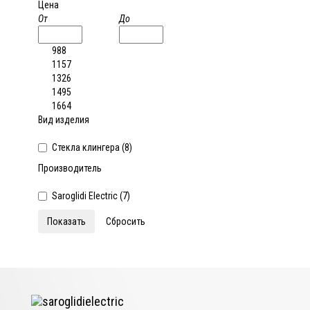
Цена
От
До
988
1157
1326
1495
1664
Вид изделия
Стекла клингера (
8
)
Производитель
Saroglidi Electric (
7
)