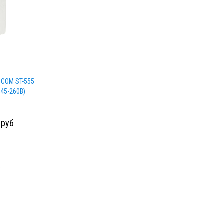
COM ST-555
145-260В)
руб
з