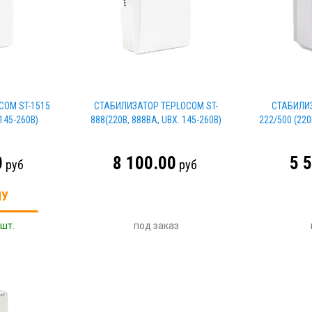
COM ST-1515
СТАБИЛИЗАТОР TEPLOCOM ST-
СТАБИЛИЗ
145-260В)
888(220В, 888ВА, UВХ. 145-260В)
222/500 (220
0
8 100.00
5 
руб
руб
НУ
 шт.
под заказ