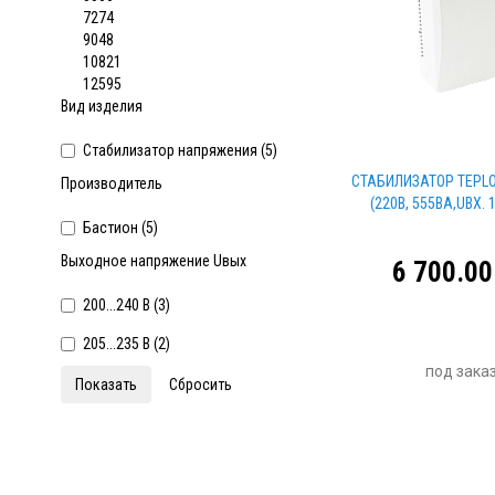
7274
9048
10821
12595
Вид изделия
Стабилизатор напряжения (
5
)
СТАБИЛИЗАТОР TEPLO
Производитель
(220В, 555ВА,UВХ. 
Бастион (
5
)
Выходное напряжение Uвых
6 700.00
200...240 В (
3
)
205...235 В (
2
)
под зака