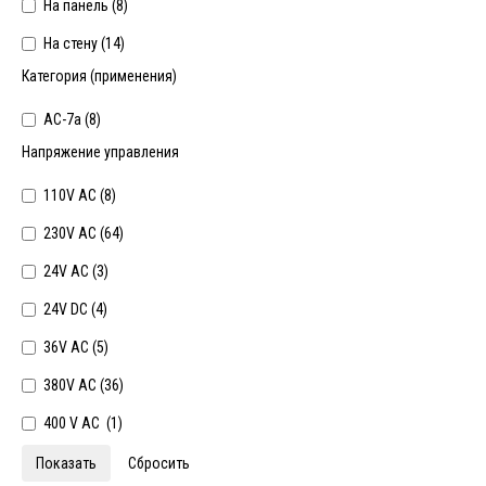
На панель (
8
)
На стену (
14
)
Категория (применения)
AC-7a (
8
)
Напряжение управления
110V AC (
8
)
230V AC (
64
)
24V AC (
3
)
24V DC (
4
)
36V AC (
5
)
380V AC (
36
)
400 V AC (
1
)