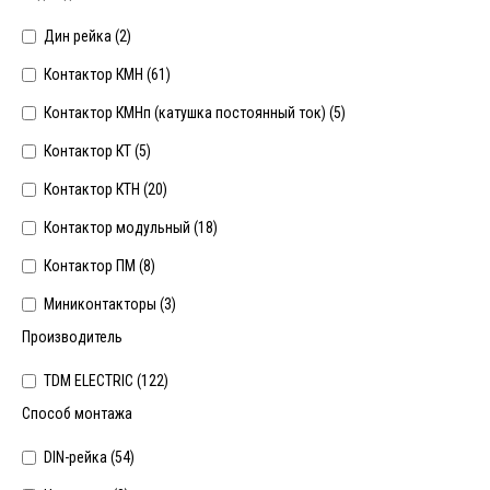
Дин рейка (
2
)
Контактор КМН (
61
)
Контактор КМНп (катушка постоянный ток) (
5
)
Контактор КТ (
5
)
Контактор КТН (
20
)
Контактор модульный (
18
)
Контактор ПМ (
8
)
Миниконтакторы (
3
)
Производитель
TDM ELECTRIC (
122
)
Способ монтажа
DIN-рейка (
54
)