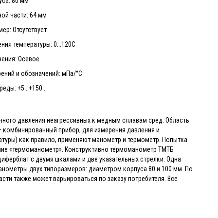
са: 80 мм
ой части: 64 мм
ер: Отсутствует
ния температуры: 0...120С
нения: Осевое
ений и обозначений: мПа/°C
еды: +5...+150...
ного давления неагрессивных к медным сплавам сред. Область
— комбинированный прибор, для измерения давления и
атуры) как правило, применяют манометр и термометр. Попытка
ание «термоманометр». Конструктивно термоманометр ТМТБ
ерблат с двумя шкалами и две указательных стрелки. Одна
анометры двух типоразмеров: диаметром корпуса 80 и 100 мм. По
ти также может варьироваться по заказу потребителя. Все