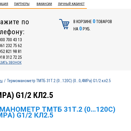
ТАЦИЯ
ПАРТНЕРЫ
ВАКАНСИИ
ЛИЧНЫЙ КАБИНЕТ
ажите по
0
В КОРЗИНЕ
ТОВАРОВ
0
НА
РУБ.
елефону:
800 700 43 13
861 232 75 62
952 821 98 81
918 312 72 25
АЗАТЬ ЗВОНОК
Термоманометр ТМТБ 31Т.2 (0...120С) (0...0,4МPа) G1/2 кл2.5
РЫ
PА) G1/2 КЛ2.5
АНОМЕТР ТМТБ 31Т.2 (0...120С)
4МPА) G1/2 КЛ2.5