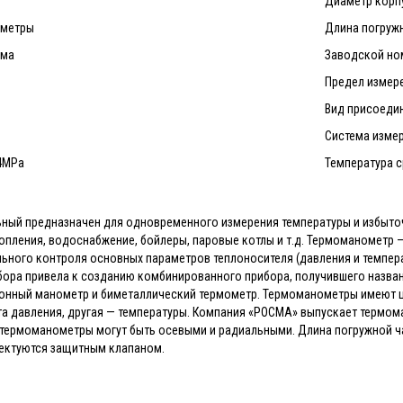
Диаметр корпу
ометры
Длина погружн
сма
Заводской ном
Предел измере
Вид присоеди
Система измер
,4MPa
Температура ср
ный предназначен для одновременного измерения температуры и избыточ
опления, водоснабжение, бойлеры, паровые котлы и т.д. Термоманометр 
льного контроля основных параметров теплоносителя (давления и темпер
бора привела к созданию комбинированного прибора, получившего назв
нный манометр и биметаллический термометр. Термоманометры имеют циф
та давления, другая — температуры. Компания «РОСМА» выпускает термом
ермоманометры могут быть осевыми и радиальными. Длина погружной час
ктуются защитным клапаном.