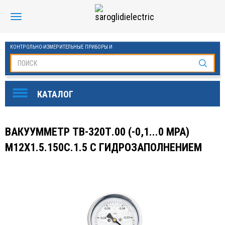
КОНТРОЛЬНО-ИЗМЕРИТЕЛЬНЫЕ ПРИБОРЫ И
АВТОМАТИКА МАНОМЕТРЫ И ТЕРМОМЕТРЫ
SAROGLIDI ELECTRIC
ОБОРУДОВАНИЕ ДЛЯ БАССЕЙНОВ
FINDER
ВАКУУММЕТР ТВ-320Т.00 (-0,1...0 MPA)
DKC
M12X1.5.150C.1.5 С ГИДРОЗАПОЛНЕНИЕМ
ЧАСТОТНЫЕ ПРЕОБРАЗОВАТЕЛИ ESQ
KLEMSAN
ОВЕН
СТАБИЛИЗАТОРЫ