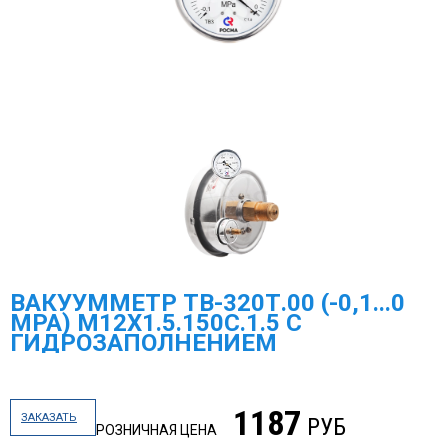
МЕГА-К
SCHNEIDER ELECTRIC
МЕАНДР
РОСМА
НАСОСНОЕ ОБОРУДОВАНИЕ
TDM ELECTRIC
DELTA ELECTRONICS
ВАКУУММЕТР ТВ-320Т.00 (-0,1...0
ПРОМА
MPA) M12X1.5.150C.1.5 С
ГИДРОЗАПОЛНЕНИЕМ
ГАЗОВОЕ ОБОРУДОВАНИЕ
ЭКОМЕРА МАНОМЕТРЫ, СЧЕТЧИКИ ВОДЫ
1187
ЗАКАЗАТЬ
РУБ
ЗАПОРНАЯ АРМАТУРА И УКАЗАТЕЛИ УРОВНЯ
РОЗНИЧНАЯ ЦЕНА