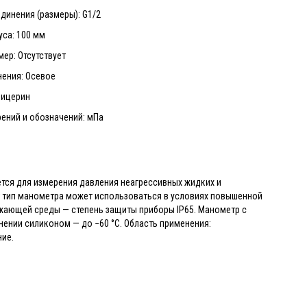
динения (размеры): G1/2
са: 100 мм
ер: Отсутствует
нения: Осевое
лицерин
ений и обозначений: мПа
ся для измерения давления неагрессивных жидких и
от тип манометра может использоваться в условиях повышенной
жающей среды — степень защиты приборы IP65. Манометр с
ении силиконом — до −60 °C. Область применения:
ие.