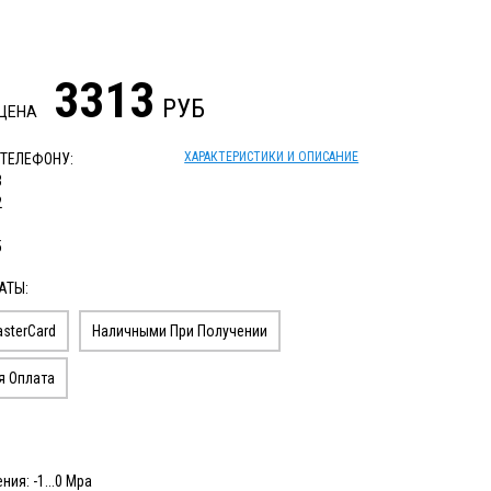
3313
РУБ
 ЦЕНА
ХАРАКТЕРИСТИКИ И ОПИСАНИЕ
 ТЕЛЕФОНУ:
3
2
1
5
АТЫ:
sterCard
Наличными При Получении
я Оплата
ия: -1...0 Мра