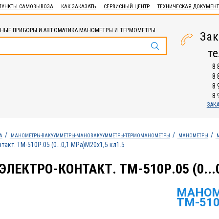
ПУНКТЫ САМОВЫВОЗА
КАК ЗАКАЗАТЬ
СЕРВИСНЫЙ ЦЕНТР
ТЕХНИЧЕСКАЯ ДОКУМЕН
НЫЕ ПРИБОРЫ И АВТОМАТИКА МАНОМЕТРЫ И ТЕРМОМЕТРЫ
Зак
т
8 
8 
8 
8 
ЗАК
А
МАНОМЕТРЫ-ВАКУУММЕТРЫ-МАНОВАКУУММЕТРЫ-ТЕРМОМАНОМЕТРЫ
МАНОМЕТРЫ
акт. ТМ-510Р.05 (0...0,1 МPа)М20х1,5 кл1.5
ЛЕКТРО-КОНТАКТ. ТМ-510Р.05 (0...0
МАНОМ
ТМ-510