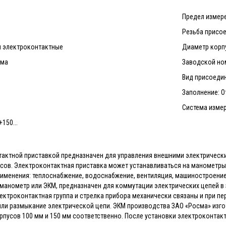
Предел измере
Резьба присое
ы электроконтактные
Диаметр корпу
сма
Заводской ном
Вид присоеди
Заполнение: О
Система измер
150...
актной приставкой предназначен для управления внешними электрически
сов. Электроконтактная приставка может устанавливаться на манометры
применения: теплоснабжение, водоснабжение, вентиляция, машиностроени
манометр или ЭКМ, предназначен для коммутации электрических цепей в
ктроконтактная группа и стрелка прибора механически связаны и при пер
ли размыкание электрической цепи. ЭКМ производства ЗАО «Росма» изго
рпусов 100 мм и 150 мм соответственно. После установки электроконта