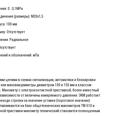
ния: 0...0,1MPa
динения (размеры): М20х1,5
са: 100 мм
ер: Отсутствует
нения: Радиальное
тсутствует
ений и обозначений: мПа
ми цепями в схемах сигнализации, автоматики и блокировки
 или мановакуумметры диаметром 100 и 150 мм и классом
е. Манометр с электроконтактной приставкой, более известный
 зависимости от величины измеряемого давления. ЭКМ работает
еходе стрелки за значение уставки (пороговое значение)
тавливаются на базе общетехнических манометров ТМ-510 и
ктной приставки манометр технический становится полноценным