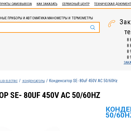
ПУНКТЫ САМОВЫВОЗА
КАК ЗАКАЗАТЬ
СЕРВИСНЫЙ ЦЕНТР
ТЕХНИЧЕСКАЯ ДОКУМЕН
НЫЕ ПРИБОРЫ И АВТОМАТИКА МАНОМЕТРЫ И ТЕРМОМЕТРЫ
Зак
т
8 
8 
8 
8 
ЗАК
Конденсатор SE- 80uF 450V AC 50/60Hz
LIDI ELECTRIC
КОНДЕНСАТОРЫ
Р SE- 80UF 450V AC 50/60HZ
КОНДЕН
50/60H