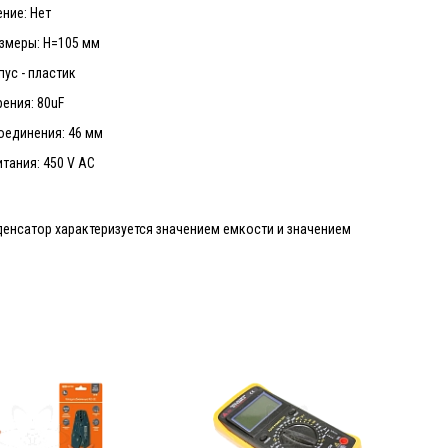
ние: Нет
азмеры: H=105 мм
пус - пластик
ения: 80uF
оединения: 46 мм
тания: 450 V AC
денсатор характеризуется значением емкости и значением