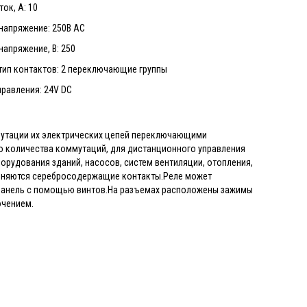
ок, А: 10
напряжение: 250В АС
апряжение, В: 250
тип контактов: 2 переключающие группы
равления: 24V DC
мутации их электрических цепей переключающими
 количества коммутаций, для дистанционного управления
орудования зданий, насосов, систем вентиляции, отопления,
именяются серебросодержащие контакты.Реле может
а панель с помощью винтов.На разъемах расположены зажимы
ючением.