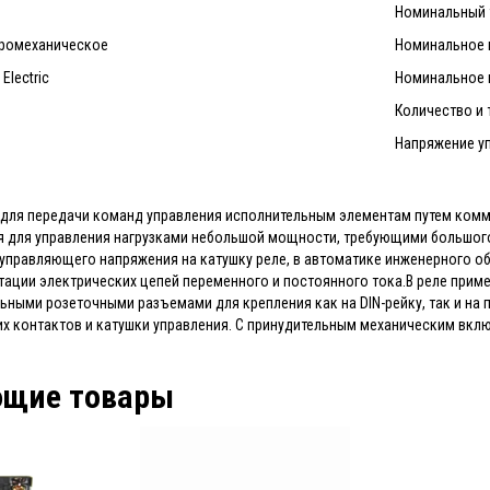
Номинальный т
тромеханическое
Номинальное 
Electric
Номинальное н
Количество и 
Напряжение уп
 для передачи команд управления исполнительным элементам путем ком
я для управления нагрузками небольшой мощности, требующими большого
 управляющего напряжения на катушку реле, в автоматике инженерного об
утации электрических цепей переменного и постоянного тока.В реле пр
ными розеточными разъемами для крепления как на DIN-рейку, так и н
 контактов и катушки управления. С принудительным механическим вкл
ющие товары