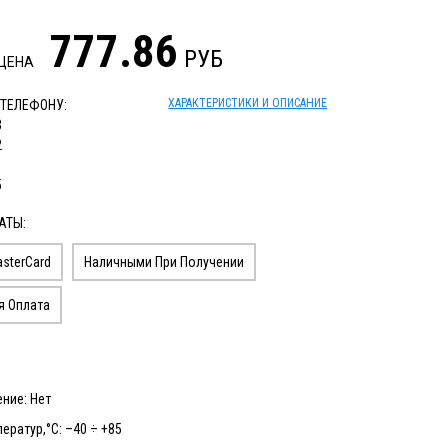
777.86
РУБ
 ЦЕНА
ХАРАКТЕРИСТИКИ И ОПИСАНИЕ
 ТЕЛЕФОНУ:
3
2
1
5
АТЫ:
sterCard
Наличными При Получении
я Оплата
ние: Нет
ератур,°С: –40 ÷ +85