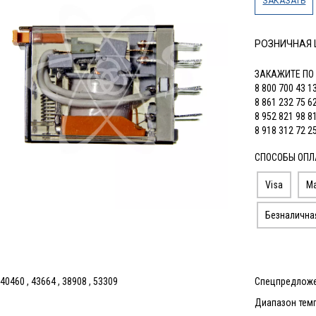
ЗАКАЗАТЬ
РОЗНИЧНАЯ
ЗАКАЖИТЕ ПО
8 800 700 43 1
8 861 232 75 6
8 952 821 98 8
8 918 312 72 2
СПОСОБЫ ОПЛ
Visa
Ma
Безналична
0460 , 43664 , 38908 , 53309
Спецпредложе
Диапазон темп