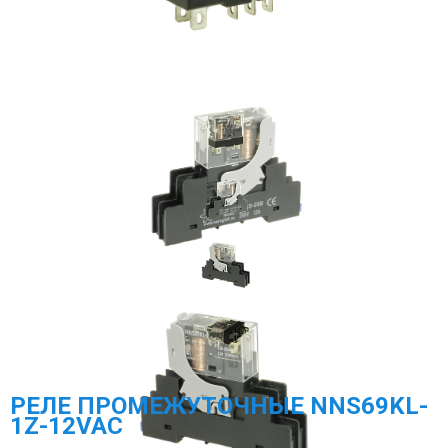
МЕГА-К
SCHNEIDER ELECTRIC
МЕАНДР
РОСМА
НАСОСНОЕ ОБОРУДОВАНИЕ
TDM ELECTRIC
DELTA ELECTRONICS
ПРОМА
ГАЗОВОЕ ОБОРУДОВАНИЕ
ЭКОМЕРА МАНОМЕТРЫ, СЧЕТЧИКИ ВОДЫ
РЕЛЕ ПРОМЕЖУТОЧНЫЕ NNS69KL-
1Z-12VAC
ЗАПОРНАЯ АРМАТУРА И УКАЗАТЕЛИ УРОВНЯ