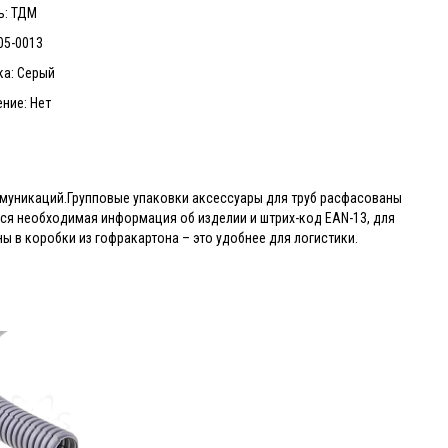
ь: ТДМ
05-0013
ка: Серый
ние: Нет
ммуникаций.Групповые упаковки аксессуары для труб расфасованы
 вся необходимая информация об изделии и штрих-код EAN-13, для
ы в коробки из гофракартона – это удобнее для логистики.