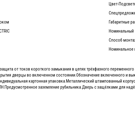
Цвет-Подсвет
Спецпредложе
локом
Габаритные ра
CTRIC
Номинальный т
Способ монта
Номинальное н
защита от токов короткого замыкания в цепях трёхфазного переменного 
крытия дверцы во включенном состоянии.Обозначение включенного и вы
ндивидуальная картонная упаковка.Металлический штампованный корпус.
ПН.Предусмотренное заземление рубильника.Дверь с защёлками для надё