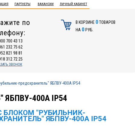
ТАЦИЯ
ПАРТНЕРЫ
ВАКАНСИИ
ЛИЧНЫЙ КАБИНЕТ
ажите по
0
В КОРЗИНЕ
ТОВАРОВ
0
НА
РУБ.
елефону:
800 700 43 13
861 232 75 62
952 821 98 81
918 312 72 25
АЗАТЬ ЗВОНОК
рубильник-предохранитель" ЯБПВУ-400А IP54
 ЯБПВУ-400А IP54
С БЛОКОМ "РУБИЛЬНИК-
РАНИТЕЛЬ" ЯБПВУ-400А IP54