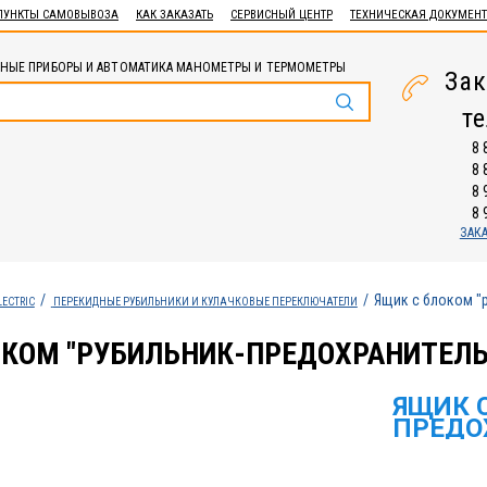
ПУНКТЫ САМОВЫВОЗА
КАК ЗАКАЗАТЬ
СЕРВИСНЫЙ ЦЕНТР
ТЕХНИЧЕСКАЯ ДОКУМЕН
НЫЕ ПРИБОРЫ И АВТОМАТИКА МАНОМЕТРЫ И ТЕРМОМЕТРЫ
Зак
т
8 
8 
8 
8 
ЗАК
Ящик с блоком "
LECTRIC
ПЕРЕКИДНЫЕ РУБИЛЬНИКИ И КУЛАЧКОВЫЕ ПЕРЕКЛЮЧАТЕЛИ
КОМ "РУБИЛЬНИК-ПРЕДОХРАНИТЕЛЬ"
ЯЩИК 
ПРЕДОХ