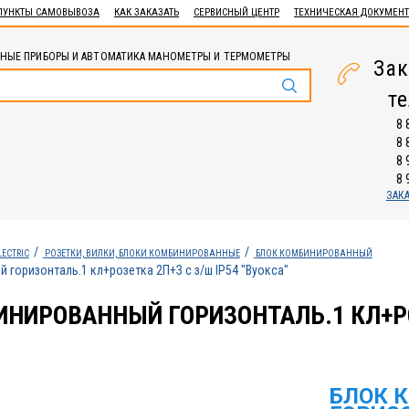
ПУНКТЫ САМОВЫВОЗА
КАК ЗАКАЗАТЬ
СЕРВИСНЫЙ ЦЕНТР
ТЕХНИЧЕСКАЯ ДОКУМЕН
НЫЕ ПРИБОРЫ И АВТОМАТИКА МАНОМЕТРЫ И ТЕРМОМЕТРЫ
Зак
т
8 
8 
8 
8 
ЗАК
LECTRIC
РОЗЕТКИ, ВИЛКИ, БЛОКИ КОМБИНИРОВАННЫЕ
БЛОК КОМБИНИРОВАННЫЙ
горизонталь.1 кл+розетка 2П+З с з/ш IP54 "Вуокса"
НИРОВАННЫЙ ГОРИЗОНТАЛЬ.1 КЛ+РОЗ
БЛОК 