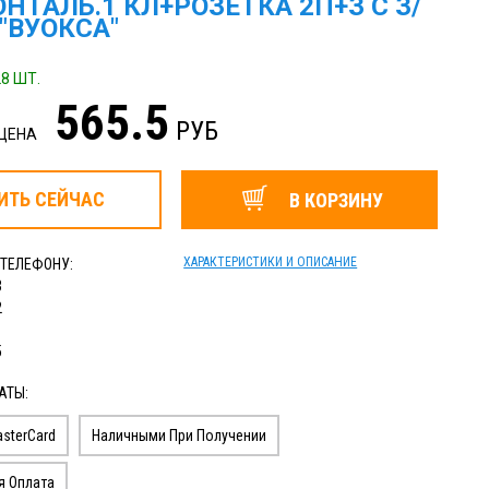
НТАЛЬ.1 КЛ+РОЗЕТКА 2П+З С З/
 "ВУОКСА"
8 ШТ.
565.5
РУБ
 ЦЕНА
ИТЬ
СЕЙЧАС
В КОРЗИНУ
ХАРАКТЕРИСТИКИ И ОПИСАНИЕ
 ТЕЛЕФОНУ:
3
2
1
5
АТЫ:
sterCard
Наличными При Получении
я Оплата