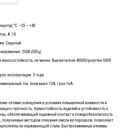
ератур,°С: –25 ÷ +40
ок, А: 10
жа: Скрытый
апряжение: 250В (50Гц)
 износостойкость, не менее: Выключатели-40000/розетки-5000
рок эксплуатации: 3 года
минальный ток: Iном выкл-10А, I роз-16А
ление сетями освещения в условиях повышенной влажности и
ающего прочность, термостойкость изделий и устойчивость к
онзы, обеспечивающей надежный контакт и пожаробезопасность
й, получаемые методом спекания смеси их порошков, позволяют
 выполнены из нержавеющей стали. Быстрозажимные клеммы