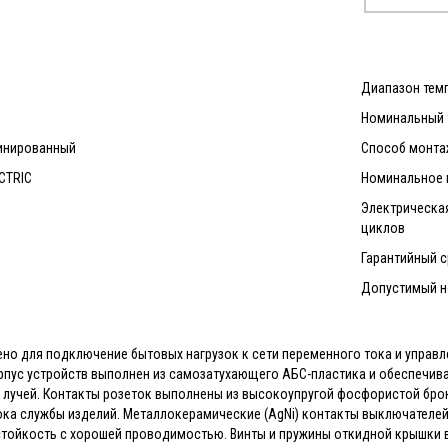
Диапазон темп
Номинальный т
бинированный
Способ монта
CTRIC
Номинальное н
Электрическая
циклов
Гарантийный с
Допустимый но
но для подключение бытовых нагрузок к сети переменного тока и управ
рпус устройств выполнен из самозатухающего АБС-пластика и обеспечив
 лучей. Контакты розеток выполнены из высокоупругой фосфористой бр
ока службы изделий. Металлокерамические (AgNi) контакты выключателе
стойкость с хорошей проводимостью. Винты и пружины откидной крышки