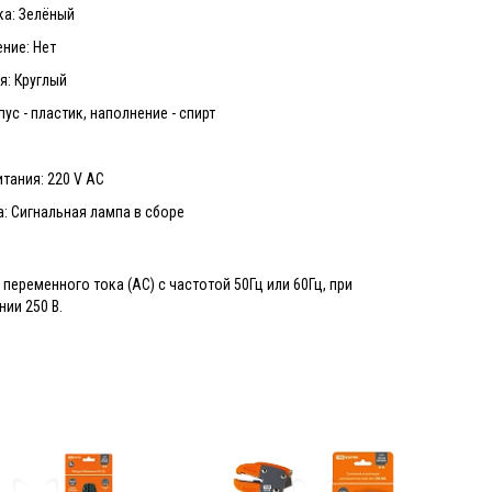
ка: Зелёный
ние: Нет
я: Круглый
ус - пластик, наполнение - спирт
м
тания: 220 V АС
а: Сигнальная лампа в сборе
переменного тока (АС) с частотой 50Гц или 60Гц, при
ии 250 В.