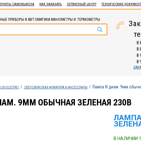
ПУНКТЫ САМОВЫВОЗА
КАК ЗАКАЗАТЬ
СЕРВИСНЫЙ ЦЕНТР
ТЕХНИЧЕСКАЯ ДОКУМЕН
НЫЕ ПРИБОРЫ И АВТОМАТИКА МАНОМЕТРЫ И ТЕРМОМЕТРЫ
Зак
т
8 
8 
8 
8 
ЗАК
Лампа N диам. 9мм обычн
LIDI ELECTRIC
СВЕТОЗВУКОВАЯ АРМАТУРА И АКСЕССУАРЫ
ИАМ. 9ММ ОБЫЧНАЯ ЗЕЛЕНАЯ 230В
ЛАМПА
ЗЕЛЕНА
В НАЛИЧИИ 1