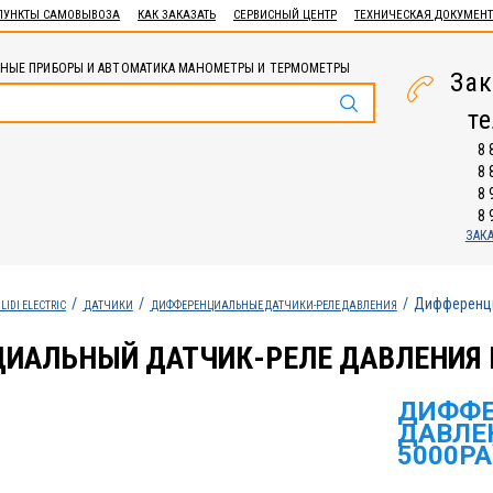
ПУНКТЫ САМОВЫВОЗА
КАК ЗАКАЗАТЬ
СЕРВИСНЫЙ ЦЕНТР
ТЕХНИЧЕСКАЯ ДОКУМЕН
НЫЕ ПРИБОРЫ И АВТОМАТИКА МАНОМЕТРЫ И ТЕРМОМЕТРЫ
Зак
т
8 
8 
8 
8 
ЗАК
Дифференци
LIDI ELECTRIC
ДАТЧИКИ
ДИФФЕРЕНЦИАЛЬНЫЕ ДАТЧИКИ-РЕЛЕ ДАВЛЕНИЯ
АЛЬНЫЙ ДАТЧИК-РЕЛЕ ДАВЛЕНИЯ ВО
ДИФФЕ
ДАВЛЕН
5000PA