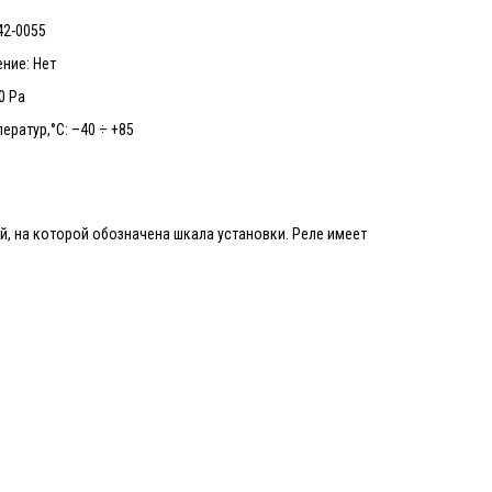
42-0055
ние: Нет
0 Pa
ератур,°С: –40 ÷ +85
, на которой обозначена шкала установки. Реле имеет