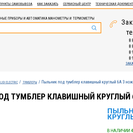
ПУНКТЫ САМОВЫВОЗА
КАК ЗАКАЗАТЬ
СЕРВИСНЫЙ ЦЕНТР
ТЕХНИЧЕСКАЯ ДОКУМЕН
НЫЕ ПРИБОРЫ И АВТОМАТИКА МАНОМЕТРЫ И ТЕРМОМЕТРЫ
Зак
т
8 
8 
8 
8 
ЗАК
Пыльник под тумблер клавишный круглый 6А 3 нож
LIDI ELECTRIC
ТУМБЛЕРЫ
ОД ТУМБЛЕР КЛАВИШНЫЙ КРУГЛЫЙ 
ПЫЛЬН
КРУГЛ
В НАЛИЧИИ 4