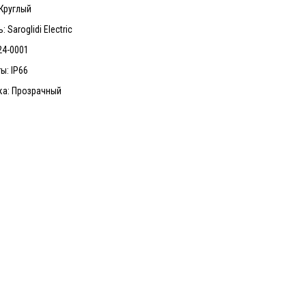
Круглый
 Saroglidi Electric
24-0001
ы: IP66
ка: Прозрачный