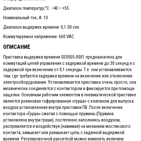
Диапазон температур,°С: –40 ÷ +55
Номинальный ток, А: 10
Диапазон выдержек времени: 0,1-30 сек
Коммутируемое напряжение: 660 VAC
ОПИСАНИЕ
Приставка выдержки времени SE0005-0001 предназначена для
коммутаций цепей управления с задержкой времени до 30 секунд и с
задержкой при включении от 0,1 секунды. Т.е. они устанавливаются
там, где требуется задержка времени на включение или отключение
электрооборудования. Устанавливается приставка очень просто, она
механически соединяется с контактором и фиксируется при помощи
защелки. Основным рабочим элементом в пневматической приставке
является резиновая гофрированная «груша» с клапаном для выпуска
воздуха установленная внутри приставки ПВ. После включения
контактора «Груша» сжатая с помощью пружины (Пружина
установлена внутри груши), постепенно заполняясь воздухом,
распрямляется и воздействуя (нажимая) на механизм мостикового
контакта, замыкает или размыкает цепь с заданной выдержкой
времени. Регулировочной рукояткой можно изменять величину