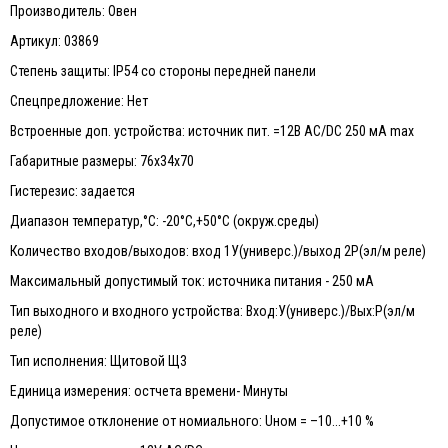
Производитель: Овен
Артикул: 03869
Степень защиты: IP54 со стороны передней панели
Спецпредложение: Нет
Встроенные доп. устройства: источник пит. =12В AC/DC 250 мА max
Габаритные размеры: 76х34х70
Гистерезис: задается
Диапазон температур,°С: -20°C,+50°C (окруж.среды)
Количество входов/выходов: вход 1У(универс.)/выход 2Р(эл/м реле)
Максимальный допустимый ток: источника питания - 250 мА
Тип выходного и входного устройства: Вход:У(универс.)/Вых:Р(эл/м
реле)
Тип исполнения: Щитовой Щ3
Единица измерения: остчета времени- Минуты
Допустимое отклонение от номиального: Uном = –10...+10 %