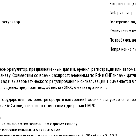
Встроенные до
Габаритные ра
ь-регулятор
Гистерезис: з
Количество вх
Потребляемая 
Напряжение пи
рморегулятор, предназначенный для измерения, регистрации или автома
аналу. Совместим со всеми распространенными по РФ и СНГ типами датч
 задачах автоматического регулирования и сигнализации. Применяется в п
 пищевых предприятиях, объектах ЖКХ, в металлургии и пр.
 Государственном реестре средств измерений России и выпускается с пе
ия ЕАС и свидетельство о типовом одобрении РМРС.
а
ние физических величин по одному каналу.
с исполнительными механизмами.