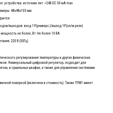
п. устройства: источник пит. =24В DC 50 мА max
змеры: 48x48x103 мм
адается
одов/выходов: вход 1У(универс.)/выход 1Р(эл/м реле)
мощность не более, Вт: Не более 10 ВА
тания: 220 В (50Гц)
тического регулирования температуры и других физических
иков. Универсальный цифровой регулятор, подходит для
ечах, в сушильных шкафах, а также для управления системами
рвичной поверкой (включена в стоимость). Также ТРМ1 имеет