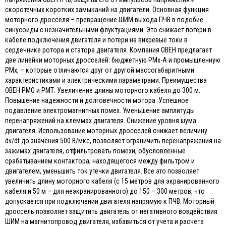
скоротечных коротких замыканий на двигатели. Основная функция
моторного дросселя – превращение ШИМ выхода ПЧВ в подобие
синусоиды с незначительными флуктуациями. Это снижает потери в
кабеле подключения двигателя и потери на вихревые токи в
сердечнике ротора и статора двигателя. Компания ОВЕН предлагает
две линейки моторных дросселей: бюджетную РМх-А и промышленную
РМх, – которые отличаются друг от другой массогабаритными
характеристиками и электрическими параметрами. Преимущества
ОВЕН РМО и РМТ: Увеличение длины моторного кабеля до 300 м.
Повышение надежности и долговечности мотора. Успешное
подавление электромагнитных помех. Уменьшение амплитуды
перенапряжений на клеммах двигателя. Снижение уровня шума
двигателя. Использование моторных дросселей снижает величину
dv/dt до значения 500 В/мкс, позволяет ограничить перенапряжения на
зажимах двигателя, отфильтровать помехи, обусловленные
срабатыванием контактора, находящегося между фильтром и
двигателем, уменьшить ток утечки двигателя. Все это позволяет
увеличить длину моторного кабеля (с 15 метров для экранированного
кабеля и 50 м – для неэкранированного) до 150 – 300 метров, что
допускается при подключении двигателя напрямую к ПЧВ. Моторный
дроссель позволяет защитить двигатель от негативного воздействия
ШИМ на магнитопровод двигателя, избавиться от учета и расчета