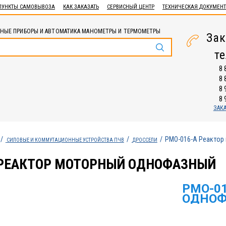
ПУНКТЫ САМОВЫВОЗА
КАК ЗАКАЗАТЬ
СЕРВИСНЫЙ ЦЕНТР
ТЕХНИЧЕСКАЯ ДОКУМЕН
НЫЕ ПРИБОРЫ И АВТОМАТИКА МАНОМЕТРЫ И ТЕРМОМЕТРЫ
Зак
т
8 
8 
8 
8 
ЗАК
РМО-016-А Реактор
СИЛОВЫЕ И КОММУТАЦИОННЫЕ УСТРОЙСТВА ПЧВ
ДРОССЕЛИ
 РЕАКТОР МОТОРНЫЙ ОДНОФАЗНЫЙ
РМО-0
ОДНО