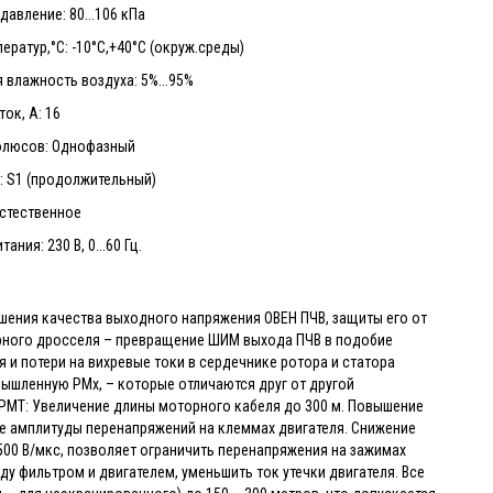
авление: 80...106 кПа
ератур,°С: -10°C,+40°C (окруж.среды)
 влажность воздуха: 5%...95%
ок, А: 16
олюсов: Однофазный
: S1 (продолжительный)
Естественное
ания: 230 В, 0...60 Гц.
ения качества выходного напряжения ОВЕН ПЧВ, защиты его от
орного дросселя – превращение ШИМ выхода ПЧВ в подобие
 и потери на вихревые токи в сердечнике ротора и статора
ышленную РМх, – которые отличаются друг от другой
РМТ: Увеличение длины моторного кабеля до 300 м. Повышение
е амплитуды перенапряжений на клеммах двигателя. Снижение
500 В/мкс, позволяет ограничить перенапряжения на зажимах
 фильтром и двигателем, уменьшить ток утечки двигателя. Все