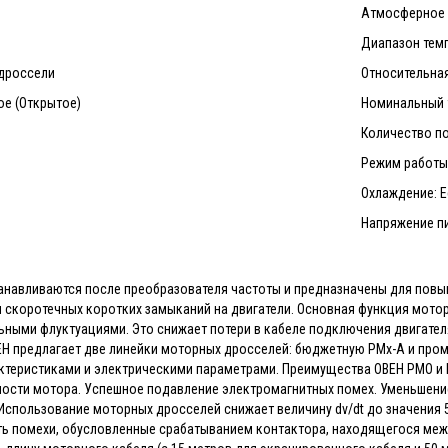
Атмосферное д
Диапазон темп
 дроссели
Относительная
е (Открытое)
Номинальный т
Количество п
Режим работы
Охлаждение: 
Напряжение пит
навливаются после преобразователя частоты и предназначены для повыш
 скоротечных коротких замыканий на двигатели. Основная функция мот
ьными флуктуациями. Это снижает потери в кабеле подключения двигателя
ЕН предлагает две линейки моторных дросселей: бюджетную РМх-А и пром
теристиками и электрическими параметрами. Преимущества ОВЕН РМО и 
ости мотора. Успешное подавление электромагнитных помех. Уменьшени
 Использование моторных дросселей снижает величину dv/dt до значения 
ть помехи, обусловленные срабатыванием контактора, находящегося между