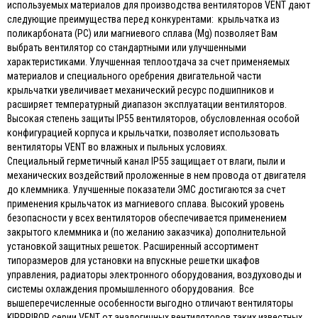
используемых материалов для производства вентиляторов VENT дают
следующие преимущества перед конкурентами: крыльчатка из
поликарбоната (PC) или магниевого сплава (Mg) позволяет Вам
выбрать вентилятор со стандартными или улучшенными
характеристиками. Улучшенная теплоотдача за счет применяемых
материалов и специального оребрения двигательной части
крыльчатки увеличивает механический ресурс подшипников и
расширяет температурный диапазон эксплуатации вентиляторов.
Высокая степень защиты IP55 вентиляторов, обусловленная особой
конфигурацией корпуса и крыльчатки, позволяет использовать
вентиляторы VENT во влажных и пыльных условиях.
Специальный герметичный канал IP55 защищает от влаги, пыли и
механических воздействий проложенные в нем провода от двигателя
до клеммника. Улучшенные показатели ЭМС достигаются за счет
применения крыльчаток из магниевого сплава. Высокий уровень
безопасности у всех вентиляторов обеспечивается применением
закрытого клеммника и (по желанию заказчика) дополнительной
установкой защитных решеток. Расширенный ассортимент
типоразмеров для установки на впускные решетки шкафов
управления, радиаторы электронного оборудования, воздуховоды и
системы охлаждения промышленного оборудования. Все
вышеперечисленные особенности выгодно отличают вентиляторы
KIPPRIBOR серии VENT от аналогичных вентиляторов таких известных