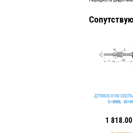
Разрядность цифро-анал
Сопутству
ДТПК035-0100.320(ТХ
D=8ММ, -40+8
1 818.00