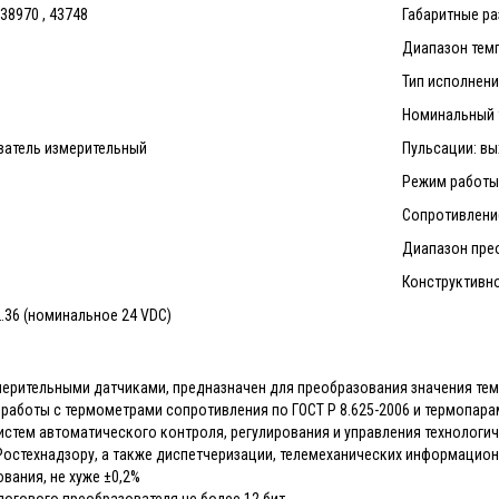
38970 , 43748
Габаритные ра
Диапазон темп
Тип исполнени
Номинальный т
ватель измерительный
Пульсации: вы
Режим работы
Сопротивление
Диапазон прео
Конструктивно
…36 (номинальное 24 VDC)
змерительными датчиками, предназначен для преобразования значения те
работы с термометрами сопротивления по ГОСТ Р 8.625-2006 и термопарам
истем автоматического контроля, регулирования и управления технологи
остехнадзору, а также диспетчеризации, телемеханических информационн
вания, не хуже ±0,2%