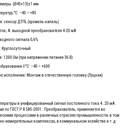
змеры: (Ø45×13)±1 мм
ератур,°С: –40 ÷ +85
я: сенсор ДТПL (хромель-капель)
ок, А: выходной преобразователя 4-20 мА
ходного сигнала 0,6%
: Круглосуточный
: 1200 Ом (при напряжении питания 36 В)
бразования I/°C: –40 ÷ +600
е исполнение: Монтаж в отечественную головку (Луцкая)
мпературы в унифицированный сигнал постоянного тока 4…20 мА.
и по ГОСТ Р 8.585-2001 . Преобразователь, применяется во
ческими процессами в различных отраслях промышленности, в том
о-измерительных комплексах, в коммунальном хозяйстве и т. д.