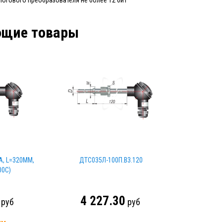
огового преобразователя не более 12 бит
ющие товары
А, L=320ММ,
ДТС035Л-100П.В3.120
00С)
4 227.30
руб
руб