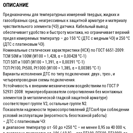
ОПИСАНИЕ
Предназначены для температурных измерений твердых, жидких и
газообразных сред, неагрессивных к защитной арматуре и материалу
чувствительного элемента (ЧЭ) датчика. Кабельный вывод
обеспечивает удобство и быстроту монтажа, но ограничивает верхний
предел измеряемых температур – до 150 °С (ДТС с медным ЧЭ) и 250 °С
(ДТС с платиновым ЧЭ).
Номинальные статические характеристики (НСХ) по ГОСТ 6651-2009:
ТСМ 50М и 100М (W100 = 1,428, α = 0,00428 °С-1)
ТСП 50П и 100П (W100 = 1,391, α = 0,00391 °С-1)
ТСП Pt100, Pt500, Pt1000 (W100 = 1,385, α = 0,00385 °С-1)
Варианты исполнения ДТС по типу подключения: двух-, трех-, и
четырехпроводная схемы подключения.
Устойчивость к внешним механическим воздействиям по ГОСТ Р
52931-2008: термопреобразователи сопротивления без монтажных
элементов (в металлической гладкой защитной арматуре)
соответствуют группе V2, остальные группе N2.
Показатели надежности термосопротивлений ДТСхх4 при соблюдении
условий эксплуатации (вероятность безотказной работы):
– ДТС с платиновым ЧЭ:
в диапазоне температур от -50 до +250 °С – не менее 0,95 за 40 000 ч;