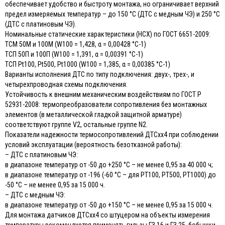
обеспечивает удобство и быстроту монтажа, но ограничивает верхний
предел измеряемых температур – до 150 °С (ДТС с медным ЧЭ) и 250 °С
(ДТС с платиновым ЧЭ).
Номинальные статические характеристики (НСХ) по ГОСТ 6651-2009:
ТСМ 50М и 100М (W100 = 1,428, α = 0,00428 °С-1)
ТСП 50П и 100П (W100 = 1,391, α = 0,00391 °С-1)
ТСП Pt100, Pt500, Pt1000 (W100 = 1,385, α = 0,00385 °С-1)
Варианты исполнения ДТС по типу подключения: двух-, трех-, и
четырехпроводная схемы подключения.
Устойчивость к внешним механическим воздействиям по ГОСТ Р
52931-2008: термопреобразователи сопротивления без монтажных
элементов (в металлической гладкой защитной арматуре)
соответствуют группе V2, остальные группе N2.
Показатели надежности термосопротивлений ДТСхх4 при соблюдении
условий эксплуатации (вероятность безотказной работы):
– ДТС с платиновым ЧЭ:
в диапазоне температур от -50 до +250 °С – не менее 0,95 за 40 000 ч;
в диапазоне температур от -196 (-60 °С – для РТ100, РТ500, РТ1000) до
-50 °С – не менее 0,95 за 15 000 ч.
– ДТС с медным ЧЭ:
в диапазоне температур от -50 до +150 °С – не менее 0,95 за 15 000 ч.
Для монтажа датчиков ДТСхх4 со штуцером на объекты измерения