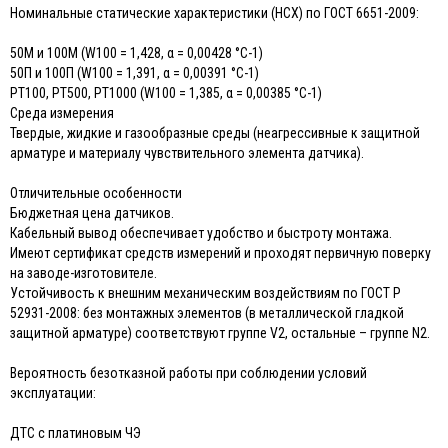
Номинальные статические характеристики (НСХ) по ГОСТ 6651-2009:
50М и 100М (W100 = 1,428, α = 0,00428 °С-1)
50П и 100П (W100 = 1,391, α = 0,00391 °С-1)
РТ100, РТ500, РТ1000 (W100 = 1,385, α = 0,00385 °С-1)
Среда измерения
Твердые, жидкие и газообразные среды (неагрессивные к защитной
арматуре и материалу чувствительного элемента датчика).
Отличительные особенности
Бюджетная цена датчиков.
Кабельный вывод обеспечивает удобство и быстроту монтажа.
Имеют сертификат средств измерений и проходят первичную поверку
на заводе-изготовителе.
Устойчивость к внешним механическим воздействиям по ГОСТ Р
52931-2008: без монтажных элементов (в металлической гладкой
защитной арматуре) соответствуют группе V2, остальные – группе N2.
Вероятность безотказной работы при соблюдении условий
эксплуатации:
ДТС с платиновым ЧЭ