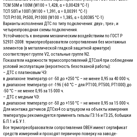
ТСМ 50М и 100М (W100 = 1,428, α = 0,00428 °С-1)
ТСП 50П и 100П (W100 = 1,391, α = 0,00391 °С-1)
ТСП Pt100, Pt500, Pt1000 (W100 = 1,385, α = 0,00385 °С-1)
Варианты исполнения ДТС по типу подключения: двух-, трех-, и
четырехпроводная схемы подключения.
Устойчивость к внешним механическим воздействиям по ГОСТ Р
52931-2008: термопреобразователи сопротивления без монтажных
элементов (в металлической гладкой защитной арматуре)
соответствуют группе V2, остальные группе N2.
Показатели надежности термосопротивлений ДТСхх4 при соблюдении
условий эксплуатации (вероятность безотказной работы):
– ДТС с платиновым ЧЭ:
в диапазоне температур от -50 до +250 °С – не менее 0,95 за 40 000 ч;
в диапазоне температур от -196 (-60 °С – для РТ100, РТ500, РТ1000) до
-50 °С – не менее 0,95 за 15 000 ч.
– ДТС с медным ЧЭ:
в диапазоне температур от -50 до +150 °С – не менее 0,95 за 15 000 ч.
Для монтажа датчиков ДТСхх4 со штуцером на объекты измерения
температуры рекомендуется применять гильзы ГЗ.16 и ГЗ.25, бобышки
Б.П.1 и Б.У.1.
Все термопреобразователи сопротивления ОВЕН имеют сертификат
средств измерений и проходят первичную поверку на заводе-