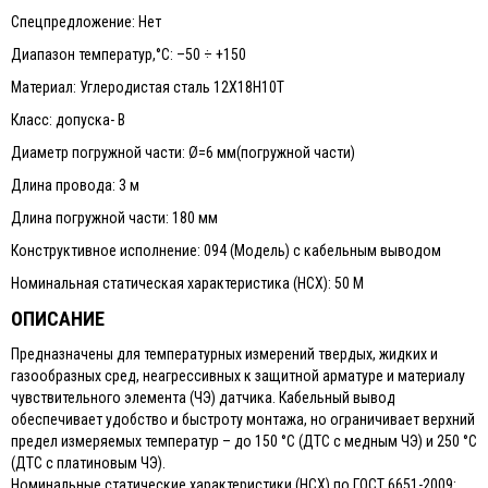
Спецпредложение: Нет
Диапазон температур,°С: –50 ÷ +150
Материал: Углеродистая сталь 12Х18Н10Т
Класс: допуска- В
Диаметр погружной части: Ø=6 мм(погружной части)
Длина провода: 3 м
Длина погружной части: 180 мм
Конструктивное исполнение: 094 (Модель) с кабельным выводом
Номинальная статическая характеристика (НСХ): 50 М
ОПИСАНИЕ
Предназначены для температурных измерений твердых, жидких и
газообразных сред, неагрессивных к защитной арматуре и материалу
чувствительного элемента (ЧЭ) датчика. Кабельный вывод
обеспечивает удобство и быстроту монтажа, но ограничивает верхний
предел измеряемых температур – до 150 °С (ДТС с медным ЧЭ) и 250 °С
(ДТС с платиновым ЧЭ).
Номинальные статические характеристики (НСХ) по ГОСТ 6651-2009: