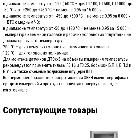
в диапазоне температур от -196 (-60 °С – для РТ100, РТ500, РТ1000) до
-50 °С и от +250 до +450 °С – не менее 0,95 за 15 000 ч;
в диапазоне температур от +450 до +500 °С – не менее 0,95 за 8 000 ч.
– ДТС с медным ЧЭ:
в диапазоне температур от -50 до +180 °С – не менее 0,95 за 15 000 ч.
Температура клеммной головки в рабочих условиях эксплуатации не
должна превышать температуру:
200 °С – для клеммных головок из алюминиевого сплава
120 °С – для головок из полиамида
Для монтажа датчиков ДТСхх5 на объекты измерения температуры
рекомендуется применять гильзы ГЗ.16 и ГЗ.25, бобышки Б.П.1, Б.П.2 и
Б.У.1, а также съемные подвижные штуцеры ШП.
Все термопреобразователи сопротивления ОВЕН имеют сертификат
средств измерений и проходят первичную поверку на заводе-
изготовителе.
Сопутствующие товары