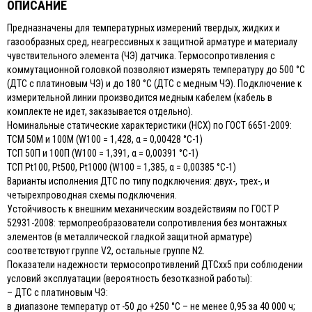
ОПИСАНИЕ
Предназначены для температурных измерений твердых, жидких и
газообразных сред, неагрессивных к защитной арматуре и материалу
чувствительного элемента (ЧЭ) датчика. Термосопротивления с
коммутационной головкой позволяют измерять температуру до 500 °С
(ДТС с платиновым ЧЭ) и до 180 °С (ДТС с медным ЧЭ). Подключение к
измерительной линии производится медным кабелем (кабель в
комплекте не идет, заказывается отдельно).
Номинальные статические характеристики (НСХ) по ГОСТ 6651-2009:
ТСМ 50М и 100М (W100 = 1,428, α = 0,00428 °С-1)
ТСП 50П и 100П (W100 = 1,391, α = 0,00391 °С-1)
ТСП Pt100, Pt500, Pt1000 (W100 = 1,385, α = 0,00385 °С-1)
Варианты исполнения ДТС по типу подключения: двух-, трех-, и
четырехпроводная схемы подключения.
Устойчивость к внешним механическим воздействиям по ГОСТ Р
52931-2008: термопреобразователи сопротивления без монтажных
элементов (в металлической гладкой защитной арматуре)
соответствуют группе V2, остальные группе N2.
Показатели надежности термосопротивлений ДТСхх5 при соблюдении
условий эксплуатации (вероятность безотказной работы):
– ДТС с платиновым ЧЭ:
в диапазоне температур от -50 до +250 °С – не менее 0,95 за 40 000 ч;