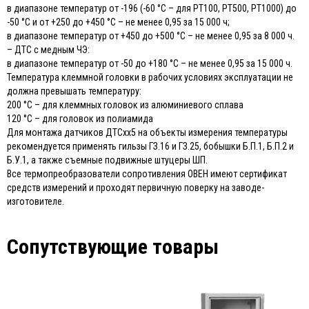
в диапазоне температур от -196 (-60 °С – для РТ100, РТ500, РТ1000) до
-50 °С и от +250 до +450 °С – не менее 0,95 за 15 000 ч;
в диапазоне температур от +450 до +500 °С – не менее 0,95 за 8 000 ч.
– ДТС с медным ЧЭ:
в диапазоне температур от -50 до +180 °С – не менее 0,95 за 15 000 ч.
Температура клеммной головки в рабочих условиях эксплуатации не
должна превышать температуру:
200 °С – для клеммных головок из алюминиевого сплава
120 °С – для головок из полиамида
Для монтажа датчиков ДТСхх5 на объекты измерения температуры
рекомендуется применять гильзы ГЗ.16 и ГЗ.25, бобышки Б.П.1, Б.П.2 и
Б.У.1, а также съемные подвижные штуцеры ШП.
Все термопреобразователи сопротивления ОВЕН имеют сертификат
средств измерений и проходят первичную поверку на заводе-
изготовителе.
Сопутствующие товары