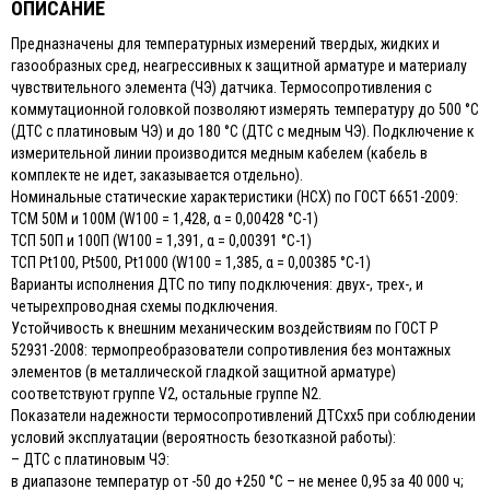
ОПИСАНИЕ
Предназначены для температурных измерений твердых, жидких и
газообразных сред, неагрессивных к защитной арматуре и материалу
чувствительного элемента (ЧЭ) датчика. Термосопротивления с
коммутационной головкой позволяют измерять температуру до 500 °С
(ДТС с платиновым ЧЭ) и до 180 °С (ДТС с медным ЧЭ). Подключение к
измерительной линии производится медным кабелем (кабель в
комплекте не идет, заказывается отдельно).
Номинальные статические характеристики (НСХ) по ГОСТ 6651-2009:
ТСМ 50М и 100М (W100 = 1,428, α = 0,00428 °С-1)
ТСП 50П и 100П (W100 = 1,391, α = 0,00391 °С-1)
ТСП Pt100, Pt500, Pt1000 (W100 = 1,385, α = 0,00385 °С-1)
Варианты исполнения ДТС по типу подключения: двух-, трех-, и
четырехпроводная схемы подключения.
Устойчивость к внешним механическим воздействиям по ГОСТ Р
52931-2008: термопреобразователи сопротивления без монтажных
элементов (в металлической гладкой защитной арматуре)
соответствуют группе V2, остальные группе N2.
Показатели надежности термосопротивлений ДТСхх5 при соблюдении
условий эксплуатации (вероятность безотказной работы):
– ДТС с платиновым ЧЭ:
в диапазоне температур от -50 до +250 °С – не менее 0,95 за 40 000 ч;