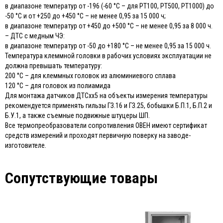
в диапазоне температур от -196 (-60 °С – для РТ100, РТ500, РТ1000) до
-50 °С и от +250 до +450 °С – не менее 0,95 за 15 000 ч;
в диапазоне температур от +450 до +500 °С – не менее 0,95 за 8 000 ч.
– ДТС с медным ЧЭ:
в диапазоне температур от -50 до +180 °С – не менее 0,95 за 15 000 ч.
Температура клеммной головки в рабочих условиях эксплуатации не
должна превышать температуру:
200 °С – для клеммных головок из алюминиевого сплава
120 °С – для головок из полиамида
Для монтажа датчиков ДТСхх5 на объекты измерения температуры
рекомендуется применять гильзы ГЗ.16 и ГЗ.25, бобышки Б.П.1, Б.П.2 и
Б.У.1, а также съемные подвижные штуцеры ШП.
Все термопреобразователи сопротивления ОВЕН имеют сертификат
средств измерений и проходят первичную поверку на заводе-
изготовителе.
Сопутствующие товары