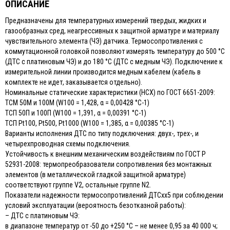
ОПИСАНИЕ
Предназначены для температурных измерений твердых, жидких и
газообразных сред, неагрессивных к защитной арматуре и материалу
чувствительного элемента (ЧЭ) датчика. Термосопротивления с
коммутационной головкой позволяют измерять температуру до 500 °С
(ДТС с платиновым ЧЭ) и до 180 °С (ДТС с медным ЧЭ). Подключение к
измерительной линии производится медным кабелем (кабель в
комплекте не идет, заказывается отдельно).
Номинальные статические характеристики (НСХ) по ГОСТ 6651-2009:
ТСМ 50М и 100М (W100 = 1,428, α = 0,00428 °С-1)
ТСП 50П и 100П (W100 = 1,391, α = 0,00391 °С-1)
ТСП Pt100, Pt500, Pt1000 (W100 = 1,385, α = 0,00385 °С-1)
Варианты исполнения ДТС по типу подключения: двух-, трех-, и
четырехпроводная схемы подключения.
Устойчивость к внешним механическим воздействиям по ГОСТ Р
52931-2008: термопреобразователи сопротивления без монтажных
элементов (в металлической гладкой защитной арматуре)
соответствуют группе V2, остальные группе N2.
Показатели надежности термосопротивлений ДТСхх5 при соблюдении
условий эксплуатации (вероятность безотказной работы):
– ДТС с платиновым ЧЭ:
в диапазоне температур от -50 до +250 °С – не менее 0,95 за 40 000 ч;