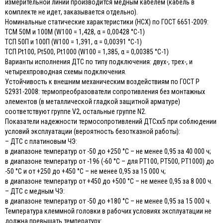
измерительной линии производится медным кабелем (кабель в
комплекте не идет, заказывается отдельно).
Номинальные статические характеристики (НСХ) по ГОСТ 6651-2009:
ТСМ 50М и 100М (W100 = 1,428, α = 0,00428 °С-1)
ТСП 50П и 100П (W100 = 1,391, α = 0,00391 °С-1)
ТСП Pt100, Pt500, Pt1000 (W100 = 1,385, α = 0,00385 °С-1)
Варианты исполнения ДТС по типу подключения: двух-, трех-, и
четырехпроводная схемы подключения.
Устойчивость к внешним механическим воздействиям по ГОСТ Р
52931-2008: термопреобразователи сопротивления без монтажных
элементов (в металлической гладкой защитной арматуре)
соответствуют группе V2, остальные группе N2.
Показатели надежности термосопротивлений ДТСхх5 при соблюдении
условий эксплуатации (вероятность безотказной работы):
– ДТС с платиновым ЧЭ:
в диапазоне температур от -50 до +250 °С – не менее 0,95 за 40 000 ч;
в диапазоне температур от -196 (-60 °С – для РТ100, РТ500, РТ1000) до
-50 °С и от +250 до +450 °С – не менее 0,95 за 15 000 ч;
в диапазоне температур от +450 до +500 °С – не менее 0,95 за 8 000 ч.
– ДТС с медным ЧЭ:
в диапазоне температур от -50 до +180 °С – не менее 0,95 за 15 000 ч.
Температура клеммной головки в рабочих условиях эксплуатации не
должна превышать температуру: