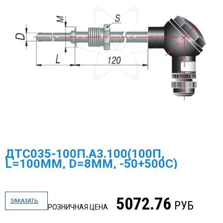
ДТС035-100П.А3.100(100П,
L=100ММ, D=8ММ, -50+500С)
5072.76
ЗАКАЗАТЬ
РУБ
РОЗНИЧНАЯ ЦЕНА