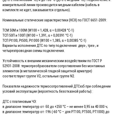
измерительной линии производится медным кабелем (кабель в
комплекте не идет, заказывается отдельно).
Номинальные статические характеристики (НСХ) по ГОСТ 6651-2009:
ТСМ 50М и 100М (W100 = 1,428, α = 0,00428 °С-1)
ТСП 50П и 100П (W100 = 1,391, α = 0,00391 °С-1)
ТСП Pt100, Pt500, Pt1000 (W100 = 1,385, α = 0,00385 °С-1)
Варианты исполнения ДТС по типу подключения: двух-, трех-, и
четырехпроводная схемы подключения.
Устойчивость к внешним механическим воздействиям по ГОСТ Р
52931-2008: термопреобразователи сопротивления без монтажных
элементов (в металлической гладкой защитной арматуре)
соответствуют группе V2, остальные группе N2.
Показатели надежности термосопротивлений ДТСхх5 при соблюдении
условий эксплуатации (вероятность безотказной работы):
ДТС с платиновым ЧЭ:
в диапазоне температур от -50 до +250 °С – не менее 0,95 за 40 000 ч;
в диапазоне температур от -196 (-60 °С – для РТ100, РТ500, РТ1000) до