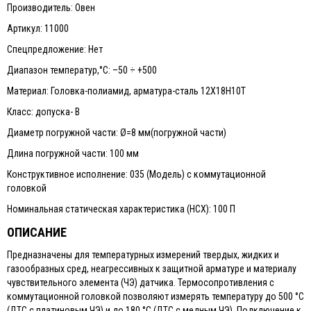
Производитель: Овен
Артикул: 11000
Спецпредложение: Нет
Диапазон температур,°С: –50 ÷ +500
Материал: Головка-полиамид, арматура-сталь 12Х18Н10Т
Класс: допуска- В
Диаметр погружной части: Ø=8 мм(погружной части)
Длина погружной части: 100 мм
Конструктивное исполнение: 035 (Модель) с коммутационной
головкой
Номинальная статическая характеристика (НСХ): 100 П
ОПИСАНИЕ
Предназначены для температурных измерений твердых, жидких и
газообразных сред, неагрессивных к защитной арматуре и материалу
чувствительного элемента (ЧЭ) датчика. Термосопротивления с
коммутационной головкой позволяют измерять температуру до 500 °С
(ДТС с платиновым ЧЭ) и до 180 °С (ДТС с медным ЧЭ). Подключение к