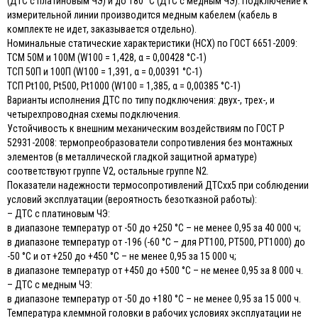
(ДТС с платиновым ЧЭ) и до 180 °С (ДТС с медным ЧЭ). Подключение к
измерительной линии производится медным кабелем (кабель в
комплекте не идет, заказывается отдельно).
Номинальные статические характеристики (НСХ) по ГОСТ 6651-2009:
ТСМ 50М и 100М (W100 = 1,428, α = 0,00428 °С-1)
ТСП 50П и 100П (W100 = 1,391, α = 0,00391 °С-1)
ТСП Pt100, Pt500, Pt1000 (W100 = 1,385, α = 0,00385 °С-1)
Варианты исполнения ДТС по типу подключения: двух-, трех-, и
четырехпроводная схемы подключения.
Устойчивость к внешним механическим воздействиям по ГОСТ Р
52931-2008: термопреобразователи сопротивления без монтажных
элементов (в металлической гладкой защитной арматуре)
соответствуют группе V2, остальные группе N2.
Показатели надежности термосопротивлений ДТСхх5 при соблюдении
условий эксплуатации (вероятность безотказной работы):
– ДТС с платиновым ЧЭ:
в диапазоне температур от -50 до +250 °С – не менее 0,95 за 40 000 ч;
в диапазоне температур от -196 (-60 °С – для РТ100, РТ500, РТ1000) до
-50 °С и от +250 до +450 °С – не менее 0,95 за 15 000 ч;
в диапазоне температур от +450 до +500 °С – не менее 0,95 за 8 000 ч.
– ДТС с медным ЧЭ:
в диапазоне температур от -50 до +180 °С – не менее 0,95 за 15 000 ч.
Температура клеммной головки в рабочих условиях эксплуатации не