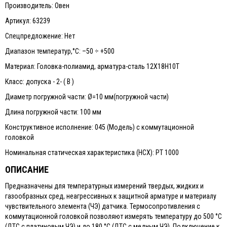
Производитель: Овен
Артикул: 63239
Спецпредложение: Нет
Диапазон температур,°С: –50 ÷ +500
Материал: Головка-полиамид, арматура-сталь 12Х18Н10Т
Класс: допуска - 2- ( В )
Диаметр погружной части: Ø=10 мм(погружной части)
Длина погружной части: 100 мм
Конструктивное исполнение: 045 (Модель) с коммутационной
головкой
Номинальная статическая характеристика (НСХ): PТ 1000
ОПИСАНИЕ
Предназначены для температурных измерений твердых, жидких и
газообразных сред, неагрессивных к защитной арматуре и материалу
чувствительного элемента (ЧЭ) датчика. Термосопротивления с
коммутационной головкой позволяют измерять температуру до 500 °С
(ДТС с платиновым ЧЭ) и до 180 °С (ДТС с медным ЧЭ). Подключение к