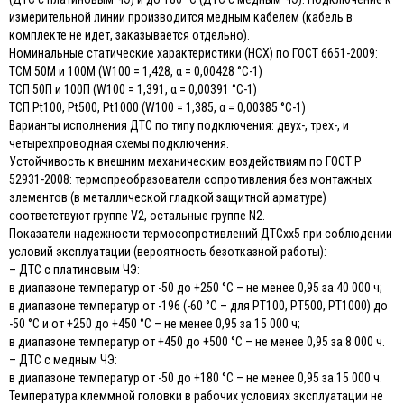
измерительной линии производится медным кабелем (кабель в
комплекте не идет, заказывается отдельно).
Номинальные статические характеристики (НСХ) по ГОСТ 6651-2009:
ТСМ 50М и 100М (W100 = 1,428, α = 0,00428 °С-1)
ТСП 50П и 100П (W100 = 1,391, α = 0,00391 °С-1)
ТСП Pt100, Pt500, Pt1000 (W100 = 1,385, α = 0,00385 °С-1)
Варианты исполнения ДТС по типу подключения: двух-, трех-, и
четырехпроводная схемы подключения.
Устойчивость к внешним механическим воздействиям по ГОСТ Р
52931-2008: термопреобразователи сопротивления без монтажных
элементов (в металлической гладкой защитной арматуре)
соответствуют группе V2, остальные группе N2.
Показатели надежности термосопротивлений ДТСхх5 при соблюдении
условий эксплуатации (вероятность безотказной работы):
– ДТС с платиновым ЧЭ:
в диапазоне температур от -50 до +250 °С – не менее 0,95 за 40 000 ч;
в диапазоне температур от -196 (-60 °С – для РТ100, РТ500, РТ1000) до
-50 °С и от +250 до +450 °С – не менее 0,95 за 15 000 ч;
в диапазоне температур от +450 до +500 °С – не менее 0,95 за 8 000 ч.
– ДТС с медным ЧЭ:
в диапазоне температур от -50 до +180 °С – не менее 0,95 за 15 000 ч.
Температура клеммной головки в рабочих условиях эксплуатации не