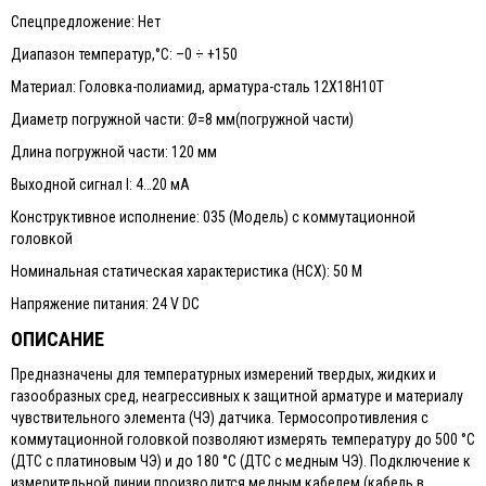
Спецпредложение: Нет
Диапазон температур,°С: –0 ÷ +150
Материал: Головка-полиамид, арматура-сталь 12Х18Н10Т
Диаметр погружной части: Ø=8 мм(погружной части)
Длина погружной части: 120 мм
Выходной сигнал I: 4…20 мА
Конструктивное исполнение: 035 (Модель) с коммутационной
головкой
Номинальная статическая характеристика (НСХ): 50 М
Напряжение питания: 24 V DC
ОПИСАНИЕ
Предназначены для температурных измерений твердых, жидких и
газообразных сред, неагрессивных к защитной арматуре и материалу
чувствительного элемента (ЧЭ) датчика. Термосопротивления с
коммутационной головкой позволяют измерять температуру до 500 °С
(ДТС с платиновым ЧЭ) и до 180 °С (ДТС с медным ЧЭ). Подключение к
измерительной линии производится медным кабелем (кабель в