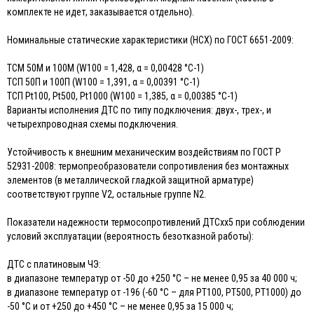
комплекте не идет, заказывается отдельно).
Номинальные статические характеристики (НСХ) по ГОСТ 6651-2009:
ТСМ 50М и 100М (W100 = 1,428, α = 0,00428 °С-1)
ТСП 50П и 100П (W100 = 1,391, α = 0,00391 °С-1)
ТСП Pt100, Pt500, Pt1000 (W100 = 1,385, α = 0,00385 °С-1)
Варианты исполнения ДТС по типу подключения: двух-, трех-, и
четырехпроводная схемы подключения.
Устойчивость к внешним механическим воздействиям по ГОСТ Р
52931-2008: термопреобразователи сопротивления без монтажных
элементов (в металлической гладкой защитной арматуре)
соответствуют группе V2, остальные группе N2.
Показатели надежности термосопротивлений ДТСхх5 при соблюдении
условий эксплуатации (вероятность безотказной работы):
ДТС с платиновым ЧЭ:
в диапазоне температур от -50 до +250 °С – не менее 0,95 за 40 000 ч;
в диапазоне температур от -196 (-60 °С – для РТ100, РТ500, РТ1000) до
-50 °С и от +250 до +450 °С – не менее 0,95 за 15 000 ч;