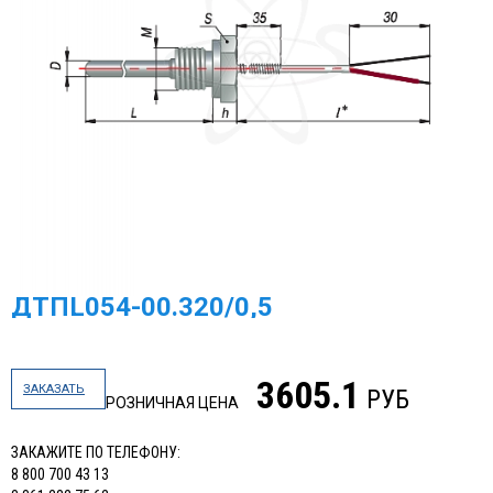
МЕГА-К
SCHNEIDER ELECTRIC
МЕАНДР
РОСМА
НАСОСНОЕ ОБОРУДОВАНИЕ
TDM ELECTRIC
DELTA ELECTRONICS
ДТПL054-00.320/0,5
ПРОМА
ГАЗОВОЕ ОБОРУДОВАНИЕ
3605.1
ЗАКАЗАТЬ
РУБ
РОЗНИЧНАЯ ЦЕНА
ЭКОМЕРА МАНОМЕТРЫ, СЧЕТЧИКИ ВОДЫ
ЗАКАЖИТЕ ПО ТЕЛЕФОНУ:
ЗАПОРНАЯ АРМАТУРА И УКАЗАТЕЛИ УРОВНЯ
8 800 700 43 13