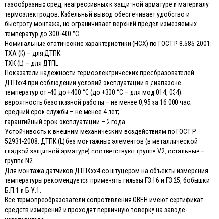
газообразных сред, неагрессивных к защитной арматуре и материалу
термоэлектродов. Кабельный вывод обеспечивает удобство и
быстроту монтажа, но ограничивает верхний предел измеряемых
температур до 300-400 °С.
Номинальные статические характеристики (НСХ) по ГОСТ Р 8.585-2001:
ТХА (К) – для ДТПК
ТХК (L) – для ДТПL
Показатели надежности термоэлектрических преобразователей
ДТПхх4 при соблюдении условий эксплуатации в диапазоне
температур от -40 до +400 °С (до +300 °С – для мод.014, 034):
вероятность безотказной работы – не менее 0,95 за 16 000 час;
средний срок службы – не менее 4 лет;
гарантийный срок эксплуатации – 2 года.
Устойчивость к внешним механическим воздействиям по ГОСТ Р
52931-2008: ДТПК (L) без монтажных элементов (в металлической
гладкой защитной арматуре) соответствуют группе V2, остальные –
группе N2.
Для монтажа датчиков ДТПХхх4 со штуцером на объекты измерения
температуры рекомендуется применять гильзы ГЗ.16 и ГЗ.25, бобышки
Б.П.1 и Б.У.1.
Все термопреобразователи сопротивления ОВЕН имеют сертификат
средств измерений и проходят первичную поверку на заводе-