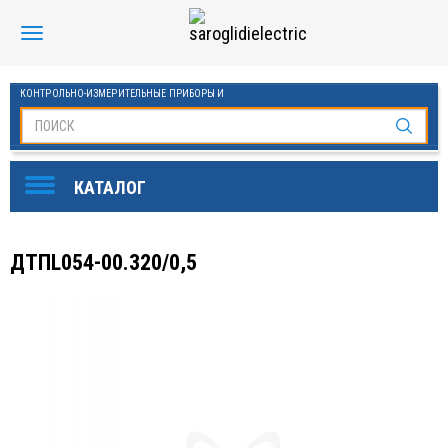
КОНТРОЛЬНО-ИЗМЕРИТЕЛЬНЫЕ ПРИБОРЫ И
АВТОМАТИКА МАНОМЕТРЫ И ТЕРМОМЕТРЫ
SAROGLIDI ELECTRIC
ОБОРУДОВАНИЕ ДЛЯ БАССЕЙНОВ
FINDER
ДТПL054-00.320/0,5
DKC
ЧАСТОТНЫЕ ПРЕОБРАЗОВАТЕЛИ ESQ
KLEMSAN
ОВЕН
СТАБИЛИЗАТОРЫ