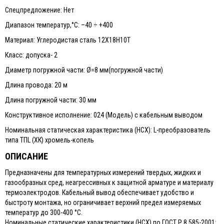
Спецпредложение: Нет
Диапазон температур,°С: –40 ÷ +400
Материал: Углеродистая сталь 12Х18Н10Т
Класс: допуска- 2
Диаметр погружной части: Ø=8 мм(погружной части)
Длина провода: 20 м
Длина погружной части: 30 мм
Конструктивное исполнение: 024 (Модель) с кабельным выводом
Номинальная статическая характеристика (НСХ): L-преобразователь
типа ТПL (ХК) хромель-копель
ОПИСАНИЕ
Предназначены для температурных измерений твердых, жидких и
газообразных сред, неагрессивных к защитной арматуре и материалу
термоэлектродов. Кабельный вывод обеспечивает удобство и
быстроту монтажа, но ограничивает верхний предел измеряемых
температур до 300-400 °С.
Номинальные статические характеристики (НСХ) по ГОСТ Р 8.585-2001: