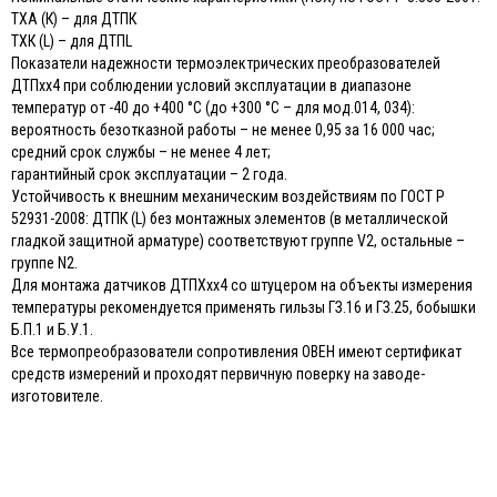
ТХА (К) – для ДТПК
ТХК (L) – для ДТПL
Показатели надежности термоэлектрических преобразователей
ДТПхх4 при соблюдении условий эксплуатации в диапазоне
температур от -40 до +400 °С (до +300 °С – для мод.014, 034):
вероятность безотказной работы – не менее 0,95 за 16 000 час;
средний срок службы – не менее 4 лет;
гарантийный срок эксплуатации – 2 года.
Устойчивость к внешним механическим воздействиям по ГОСТ Р
52931-2008: ДТПК (L) без монтажных элементов (в металлической
гладкой защитной арматуре) соответствуют группе V2, остальные –
группе N2.
Для монтажа датчиков ДТПХхх4 со штуцером на объекты измерения
температуры рекомендуется применять гильзы ГЗ.16 и ГЗ.25, бобышки
Б.П.1 и Б.У.1.
Все термопреобразователи сопротивления ОВЕН имеют сертификат
средств измерений и проходят первичную поверку на заводе-
изготовителе.