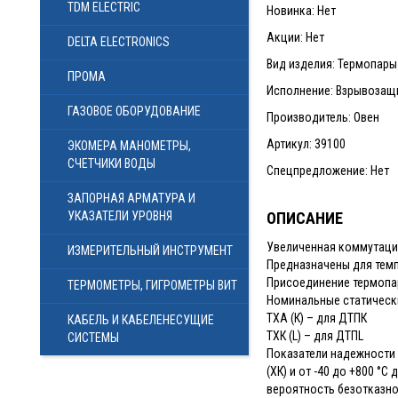
TDM ELECTRIC
Новинка: Нет
Акции: Нет
DELTA ELECTRONICS
Вид изделия: Термопар
ПРОМА
Исполнение: Взрывозащи
ГАЗОВОЕ ОБОРУДОВАНИЕ
Производитель: Овен
Артикул: 39100
ЭКОМЕРА МАНОМЕТРЫ,
СЧЕТЧИКИ ВОДЫ
Спецпредложение: Нет
ЗАПОРНАЯ АРМАТУРА И
УКАЗАТЕЛИ УРОВНЯ
ОПИСАНИЕ
Увеличенная коммутаци
ИЗМЕРИТЕЛЬНЫЙ ИНСТРУМЕНТ
Предназначены для темп
Присоединение термопар
ТЕРМОМЕТРЫ, ГИГРОМЕТРЫ ВИТ
Номинальные статические
ТХА (К) – для ДТПК
КАБЕЛЬ И КАБЕЛЕНЕСУЩИЕ
ТХК (L) – для ДТПL
СИСТЕМЫ
Показатели надежности 
(ХК) и от -40 до +800 °С
вероятность безотказной