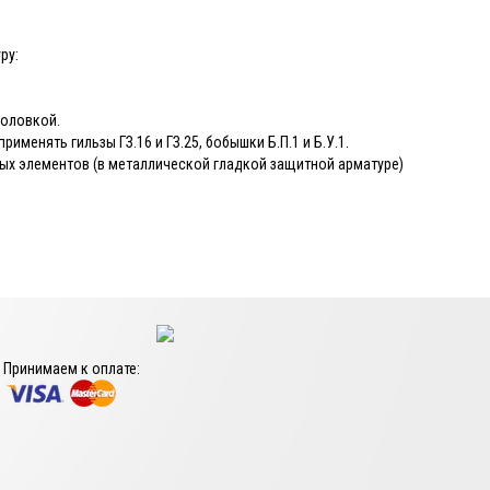
ру:
головкой.
енять гильзы ГЗ.16 и ГЗ.25, бобышки Б.П.1 и Б.У.1.
ных элементов (в металлической гладкой защитной арматуре)
Принимаем к оплате: