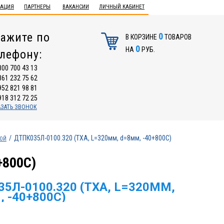
ТАЦИЯ
ПАРТНЕРЫ
ВАКАНСИИ
ЛИЧНЫЙ КАБИНЕТ
ажите по
0
В КОРЗИНЕ
ТОВАРОВ
0
НА
РУБ.
елефону:
800 700 43 13
861 232 75 62
952 821 98 81
918 312 72 25
АЗАТЬ ЗВОНОК
ДТПК035Л-0100.320 (ТХА, L=320мм, d=8мм, -40+800С)
КОЙ
+800С)
5Л-0100.320 (ТХА, L=320ММ,
 -40+800С)