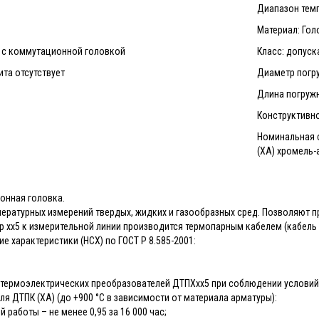
Диапазон темп
Материал: Гол
ы с коммутационной головкой
Класс: допуска
та отсутствует
Диаметр погру
Длина погружн
Конструктивн
Номинальная с
(ХА) хромель
онная головка.
ературных измерений твердых, жидких и газообразных сред. Позволяют п
 хх5 к измерительной линии производится термопарным кабелем (кабель в
 характеристики (НСХ) по ГОСТ Р 8.585-2001:
термоэлектрических преобразователей ДТПХхх5 при соблюдении условий э
 для ДТПК (ХА) (до +900 °С в зависимости от материала арматуры):
 работы – не менее 0,95 за 16 000 час;