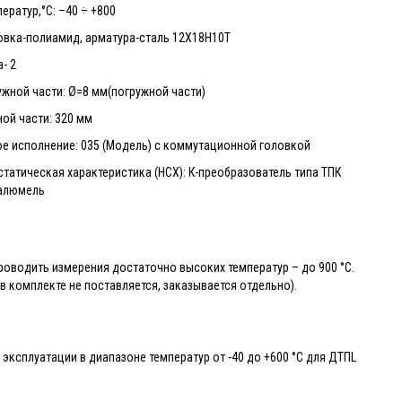
ератур,°С: –40 ÷ +800
овка-полиамид, арматура-сталь 12Х18Н10Т
- 2
жной части: Ø=8 мм(погружной части)
ой части: 320 мм
ое исполнение: 035 (Модель) с коммутационной головкой
татическая характеристика (НСХ): К-преобразователь типа ТПК
-алюмель
роводить измерения достаточно высоких температур – до 900 °С.
 комплекте не поставляется, заказывается отдельно).
ксплуатации в диапазоне температур от -40 до +600 °С для ДТПL