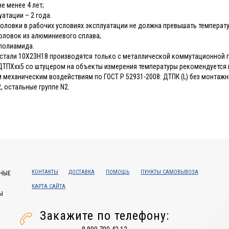
е менее 4 лет;
атации – 2 года.
оловки в рабочих условиях эксплуатации не должна превышать температу
головок из алюминиевого сплава;
 полиамида.
 стали 10Х23Н18 производятся только с металлической коммутационной 
ТПХхх5 со штуцером на объекты измерения температуры рекомендуется прим
 механическим воздействиям по ГОСТ Р 52931-2008: ДТПК (L) без монтаж
, остальные группе N2.
КОНТАКТЫ
ДОСТАВКА
ПОМОЩЬ
ПУНКТЫ САМОВЫВОЗА
НЫЕ
КАРТА САЙТА
Ы
Закажите по телефону: