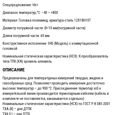
Спецпредложение: Нет
Диапазон температур,°С: –40 ÷ +800
Материал: Головка-полиамид, арматура-сталь 12Х18Н10Т
Диаметр погружной части: Ø=10 мм(погружной части)
Длина погружной части: 60 мм
Конструктивное исполнение: 045 (Модель) с коммутационной
головкой
Номинальная статическая характеристика (НСХ): К-преобразователь
типа ТПК (ХА) хромель-алюмель
ОПИСАНИЕ
Предназначены для температурных измерений твердых, жидких и
газообразных сред. Позволяют проводить измерения достаточно
высоких температур – до 900 °С. Присоединение термопар хх5 к
измерительной линии производится термопарным кабелем (кабель в
комплекте не поставляется, заказывается отдельно).
Номинальные статические характеристики (НСХ) по ГОСТ Р 8.585-2001:
ТХА (К) – для ДТПК
ТХК (L) – для ДТПL