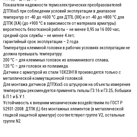
Показатели надежности термоэлектрических преобразователей
ДТПХхх5 при соблюдении условий эксплуатации в диапазоне
температур от -40 до +600 °С для ДТПL (ХК) и от -40 до +800 °С для
ДТПК (ХА) (до +900 °С в зависимости от материала арматуры):
вероятность безотказной работы – не менее 0,95 за 16 000 час;
средний срок службы – не менее 4 лет;
гарантийный срок эксплуатации – 2 года.
Температура клеммной головки в рабочих условиях эксплуатации не
должна превышать температуру:
200 °С – для клеммных головок из алюминиевого сплава;
120 °С – для головок из полиамида.
Датчики с арматурой из стали 10Х23Н18 производятся только с
металлической коммутационной головкой.
Для монтажа датчиков ДТПХхх5 со штуцером на объекты измерения
температуры рекомендуется применять гильзы ГЗ.16 и ГЗ.25, бобышки
Б.П.1 и Б.У.1.
Устойчивость к внешним механическим воздействиям по ГОСТ Р
52931-2008: ДТПК (L) без монтажных элементов (в металлической
гладкой защитной арматуре) соответствуют группе V2, остальные
группе N2.