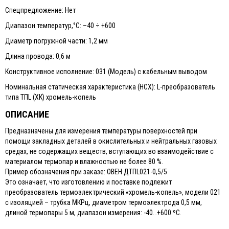
Спецпредложение: Нет
Диапазон температур,°С: –40 ÷ +600
Диаметр погружной части: 1,2 мм
Длина провода: 0,6 м
Конструктивное исполнение: 031 (Модель) с кабельным выводом
Номинальная статическая характеристика (НСХ): L-преобразователь
типа ТПL (ХК) хромель-копель
ОПИСАНИЕ
Предназначены для измерения температуры поверхностей при
помощи закладных деталей в окислительных и нейтральных газовых
средах, не содержащих веществ, вступающих во взаимодействие с
материалом термопар и влажностью не более 80 %.
Пример обозначения при заказе: ОВЕН ДТПL021-0,5/5
Это означает, что изготовлению и поставке подлежит
преобразователь термоэлектрический «хромель-копель», модели 021
с изоляцией – трубка МКРц, диаметром термоэлектрода 0,5 мм,
длиной термопары 5 м, диапазон измерения: -40…+600 ºС.