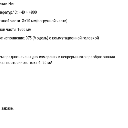
ние: Нет
ератур,°С: –40 ÷ +800
жной части: Ø=10 мм(погружной части)
ой части: 1600 мм
ое исполнение: 075 (Модель) с коммутационной головкой
м предназначены для измерения и непрерывного преобразования
нал постоянного тока 4…20 мА.
 заказе.