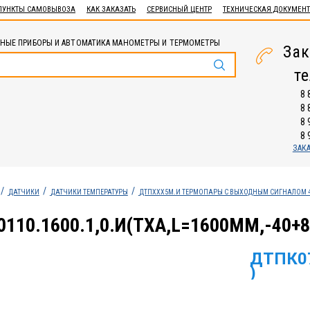
ПУНКТЫ САМОВЫВОЗА
КАК ЗАКАЗАТЬ
СЕРВИСНЫЙ ЦЕНТР
ТЕХНИЧЕСКАЯ ДОКУМЕН
НЫЕ ПРИБОРЫ И АВТОМАТИКА МАНОМЕТРЫ И ТЕРМОМЕТРЫ
Зак
т
8 
8 
8 
8 
ЗАК
ДАТЧИКИ
ДАТЧИКИ ТЕМПЕРАТУРЫ
ДТПХХХ5М.И ТЕРМОПАРЫ С ВЫХОДНЫМ СИГНАЛОМ 4
110.1600.1,0.И(ТХА,L=1600ММ,-40+8
ДТПК07
)