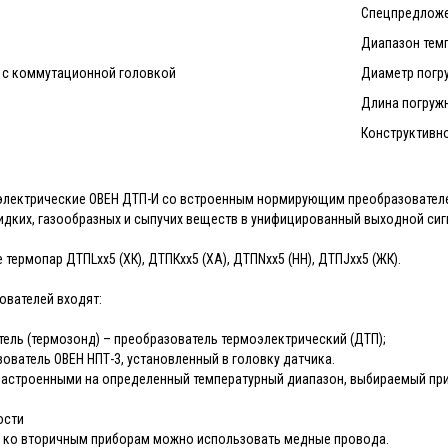
Спецпредложе
Диапазон темп
ы с коммутационной головкой
Диаметр погру
Длина погружн
Конструктивн
электрические ОВЕН ДТП-И со встроенным нормирующим преобразователе
идких, газообразных и сыпучих веществ в унифицированный выходной сиг
 термопар ДТПLхх5 (ХК), ДТПКхх5 (ХА), ДТПNхх5 (НН), ДТПJхх5 (ЖК).
ователей входят:
ель (термозонд) – преобразователь термоэлектрический (ДТП);
ователь ОВЕН НПТ-3, установленный в головку датчика.
астроенными на определенный температурный диапазон, выбираемый при
ости
 ко вторичным приборам можно использовать медные провода.