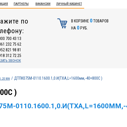
ТАЦИЯ
ПАРТНЕРЫ
ВАКАНСИИ
ЛИЧНЫЙ КАБИНЕТ
ажите по
0
В КОРЗИНЕ
ТОВАРОВ
0
НА
РУБ.
елефону:
800 700 43 13
861 232 75 62
952 821 98 81
918 312 72 25
АЗАТЬ ЗВОНОК
ДТПК075М-0110.1600.1,0.И(ТХА,L=1600мм,-40+800С )
…20 МА
00С )
5М-0110.1600.1,0.И(ТХА,L=1600ММ,-