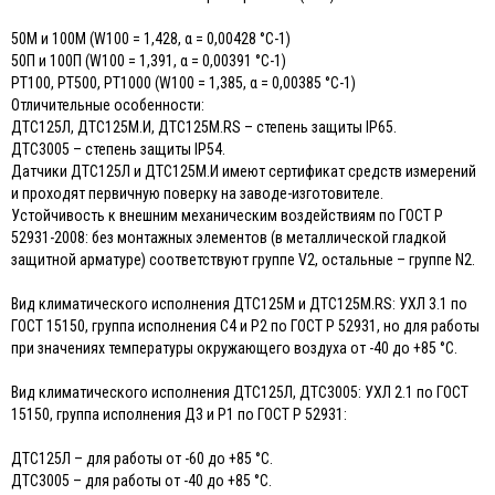
50М и 100М (W100 = 1,428, α = 0,00428 °С-1)
50П и 100П (W100 = 1,391, α = 0,00391 °С-1)
РТ100, РТ500, РТ1000 (W100 = 1,385, α = 0,00385 °С-1)
Отличительные особенности:
ДТС125Л, ДТС125М.И, ДТС125М.RS – степень защиты IP65.
ДТС3005 – степень защиты IP54.
Датчики ДТС125Л и ДТС125М.И имеют сертификат средств измерений
и проходят первичную поверку на заводе-изготовителе.
Устойчивость к внешним механическим воздействиям по ГОСТ Р
52931-2008: без монтажных элементов (в металлической гладкой
защитной арматуре) соответствуют группе V2, остальные – группе N2.
Вид климатического исполнения ДТС125М и ДТС125М.RS: УХЛ 3.1 по
ГОСТ 15150, группа исполнения С4 и Р2 по ГОСТ Р 52931, но для работы
при значениях температуры окружающего воздуха от -40 до +85 °С.
Вид климатического исполнения ДТС125Л, ДТС3005: УХЛ 2.1 по ГОСТ
15150, группа исполнения Д3 и Р1 по ГОСТ Р 52931:
ДТС125Л – для работы от -60 до +85 °С.
ДТС3005 – для работы от -40 до +85 °С.