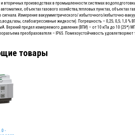
 и вторичных производствах в промышленности:системах водоподготовки 
втоматике, объектах газового хозяйства,тепловых пунктах, объектах газ
 сигнала. Измерение вакуумметрического/ избыточного/избыточно-ваку
пар,вода,газы, слабоагрессивные жидкости). Погрешность – 0,25; 0,5; 1,0 
 мА. Верхний предел измеряемого давления (ВПИ) – от 10 кПа до 10 (25*) 
роразъема преобразователя – IP65. Помехоустойчивость удовлетворяют т
ющие товары
.0 -