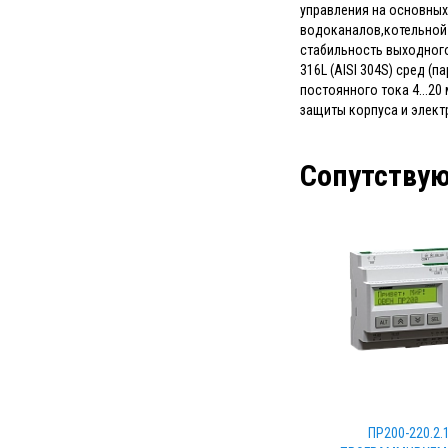
управления на основных
водоканалов,котельной а
стабильность выходного
316L (AISI 304S) сред (
постоянного тока 4...20
защиты корпуса и элект
Сопутству
ПР200-220.2.1