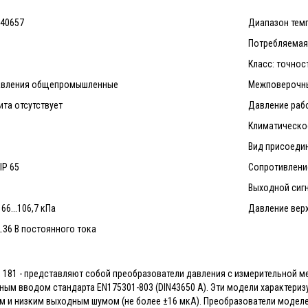
 40657
Диапазон темпе
Потребляемая 
Класс: точност
давления общепромышленныe
Межповерочный
та отсутствует
Давление рабо
Климатическо
Вид присоедин
IP 65
Сопротивление
Выходной сигн
6...106,7 кПа
Давление верх
…36 В постоянного тока
, 181 - представляют собой преобразователи давления с измерительной м
ьным вводом стандарта EN175301-803 (DIN43650 А). Эти модели характери
м и низким выходным шумом (не более ±16 мкА). Преобразователи моделей