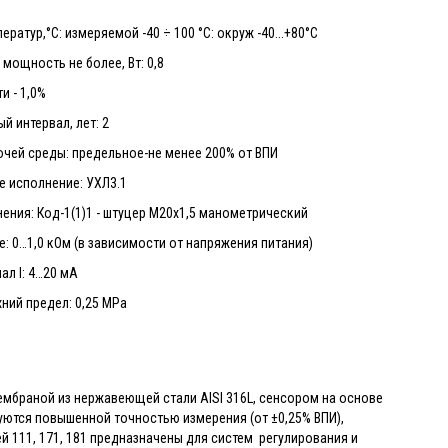
ратур,°С: измеряемой -40 ÷ 100 °С: окруж -40...+80°С
мощность не более, Вт: 0,8
и - 1,0%
 интервал, лет: 2
чей среды: предельное-не менее 200% от ВПИ
е исполнение: УХЛ3.1
ения: Код-1(1)1 - штуцер М20х1,5 манометрический
: 0…1,0 кОм (в зависимости от напряжения питания)
ал I: 4…20 мА
ний предел: 0,25 MPa
ембраной из нержавеющей стали AISI 316L, сенсором на основе
зуются повышенной точностью измерения (от ±0,25% ВПИ),
 111, 171, 181 предназначены для систем регулирования и