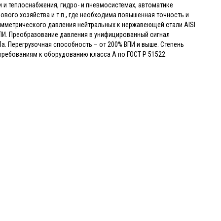
и теплоснабжения, гидро- и пневмосистемах, автоматике
ового хозяйства и т.п., где необходима повышенная точность и
умметрического давления нейтральных к нержавеющей стали AISI
% ВПИ. Преобразование давления в унифицированный сигнал
МПа. Перегрузочная способность – от 200% ВПИ и выше. Степень
ребованиям к оборудованию класса А по ГОСТ Р 51522.