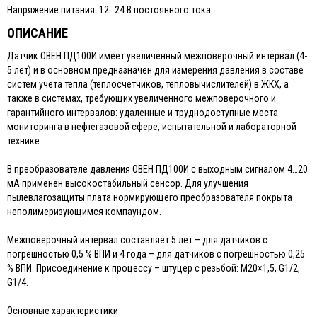
Напряжение питания: 12…24 В постоянного тока
ОПИСАНИЕ
Датчик ОВЕН ПД100И имеет увеличенный межповерочный интервал (4-
5 лет) и в основном предназначен для измерения давления в составе
систем учета тепла (теплосчетчиков, тепловычислителей) в ЖКХ, а
также в системах, требующих увеличенного межповерочного и
гарантийного интервалов: удаленные и труднодоступные места
мониторинга в нефтегазовой сфере, испытательной и лабораторной
технике.
В преобразователе давления ОВЕН ПД100И с выходным сигналом 4…20
мА применен высокостабильный сенсор. Для улучшения
пылевлагозащиты плата нормирующего преобразователя покрыта
неполимеризующимся компаундом.
Межповерочный интервал составляет 5 лет – для датчиков с
погрешностью 0,5 % ВПИ и 4 года – для датчиков с погрешностью 0,25
% ВПИ. Присоединение к процессу – штуцер с резьбой: М20×1,5, G1/2,
G1/4.
Основные характеристики